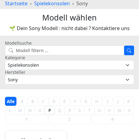
Startseite
Spielekonsolen
Sony
Modell wählen
🌱 Dein Sony Modell : nicht dabei ? Kontaktiere uns
Modellsuche
Kategorie
Hersteller
Alle
A
B
C
D
E
F
G
H
I
J
K
L
M
N
O
P
Q
R
S
T
U
V
W
X
Y
Z
#