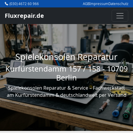
(030) 4672 60 966
AGB
Impressum
Datenschutz
Fluxrepair.de
Spielekonsolen Reparatur
Kurfürstendamm 157 / 158 - 10709
Berlin
Spielekonsolen Reparatur & Service – Fachwerkstatt
am Kurfürstendamm & deutschlandweit per Versand