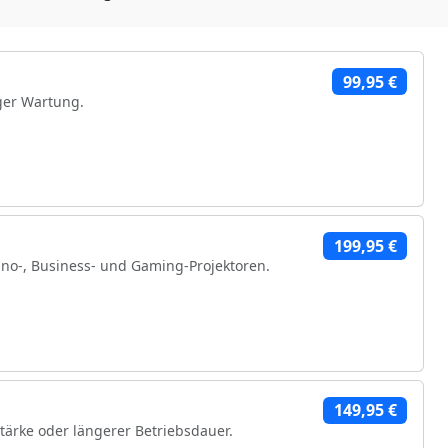
99,95 €
ger Wartung.
199,95 €
no-, Business- und Gaming-Projektoren.
hen Komponenten
149,95 €
stärke oder längerer Betriebsdauer.