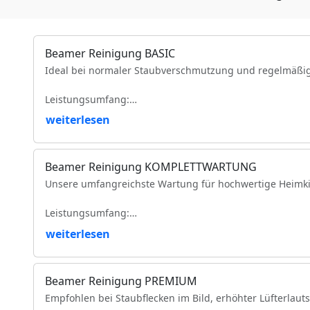
Beamer Reinigung BASIC
Ideal bei normaler Staubverschmutzung und regelmäßi
Leistungsumfang:
weiterlesen
Reinigung der Luftfilter und Gehäuseteile
Reinigung der Lüfter und Lüftungskanäle
Reinigung der Kühlkörper
Beamer Reinigung KOMPLETTWARTUNG
Objektivreinigung
Unsere umfangreichste Wartung für hochwertige Heimki
Entfernung loser Staubablagerungen im Geräteinneren
Prüfung der Bildqualität
Leistungsumfang:
Funktionsprüfung
VDE-Sicherheitsprüfung
weiterlesen
Vollständige Zerlegung des Projektors (modellabhängig)
Komplette Reinigung des optischen Lichtwegs
Intensive Reinigung von Spiegeln, Prismen und optisc
Beamer Reinigung PREMIUM
Reinigung des DMD-/LCD-Bereichs
Empfohlen bei Staubflecken im Bild, erhöhter Lüfterlaut
Reinigung und Prüfung des Farbrads