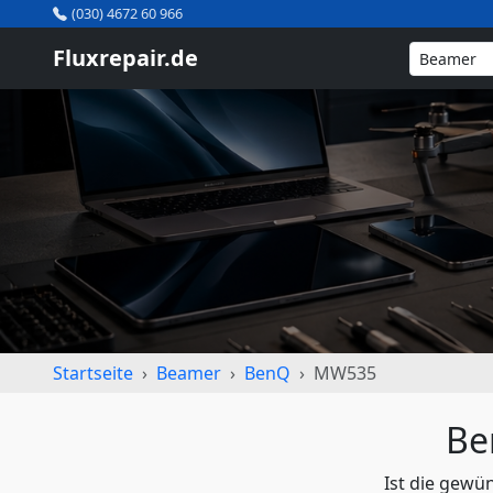
(030) 4672 60 966
Fluxrepair.de
Startseite
Beamer
BenQ
MW535
Be
Ist die gewü