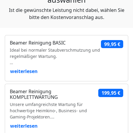
Ist die gewünschte Leistung nicht dabei, wählen Sie
bitte den Kostenvoranschlag aus.
Beamer Reinigung BASIC
99,95 €
Ideal bei normaler Staubverschmutzung und
regelmäßiger Wartung.
Leistungsumfang:
weiterlesen
Reinigung der Luftfilter und Gehäuseteile
Reinigung der Lüfter und Lüftungskanäle
Beamer Reinigung
199,95 €
Reinigung der Kühlkörper
KOMPLETTWARTUNG
Objektivreinigung
Unsere umfangreichste Wartung für
Entfernung loser Staubablagerungen im
hochwertige Heimkino-, Business- und
Geräteinneren
Gaming-Projektoren.
Prüfung der Bildqualität
Funktionsprüfung
weiterlesen
Leistungsumfang:
VDE-Sicherheitsprüfung