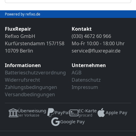
Abschließender Funktions- und VDE-
Objektivreinigung
Sicherheitstest
Bild- und Funktionstest
Powered by refixo.de
VDE-Sicherheitsprüfung
Sollten weitere Defekte festgestellt werden,
erfolgt eine Reparatur ausschließlich nach
FluxRepair
Kontakt
Sollten weitere Defekte festgestellt werden,
vorheriger Rücksprache.
Refixo GmbH
(030) 4672 60 966
erfolgt eine Reparatur ausschließlich nach
Kurfürstendamm 157/158
Mo-Fr 10:00 - 18:00 Uhr
vorheriger Rücksprache.
10709 Berlin
service@fluxrepair.de
Informationen
Unternehmen
Batterieschutzverordnung
AGB
Widerrufsrecht
Datenschutz
Zahlungsbedingungen
Impressum
Versandbedingungen
Überweisung
EC-Karte
PayPal
Apple Pay
per Vorkasse
girocard
Google Pay