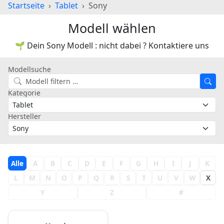
Startseite
Tablet
Sony
Modell wählen
🌱 Dein Sony Modell : nicht dabei ? Kontaktiere uns
Modellsuche
Kategorie
Hersteller
Alle
A
B
C
D
E
F
G
H
I
J
K
L
M
N
O
P
Q
R
S
T
U
V
W
X
Y
Z
#