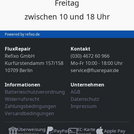
Freitag
zwischen 10 und 18 Uhr
Powered by refixo.de
FluxRepair
Kontakt
Refixo GmbH
(030) 4672 60 966
Kurfürstendamm 157/158
Mo-Fr 10:00 - 18:00 Uhr
10709 Berlin
service@fluxrepair.de
Informationen
Unternehmen
Batterieschutzverordnung
AGB
Widerrufsrecht
Datenschutz
Zahlungsbedingungen
Impressum
Versandbedingungen
Überweisung
EC-Karte
PayPal
Apple Pay
per Vorkasse
girocard