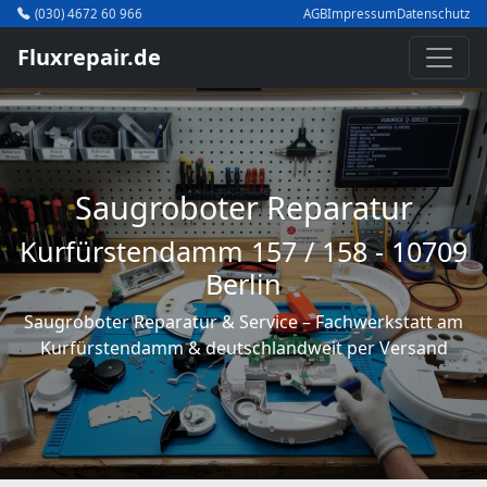
(030) 4672 60 966
AGB
Impressum
Datenschutz
Fluxrepair.de
Saugroboter Reparatur
Kurfürstendamm 157 / 158 - 10709
Berlin
Saugroboter Reparatur & Service – Fachwerkstatt am
Kurfürstendamm & deutschlandweit per Versand