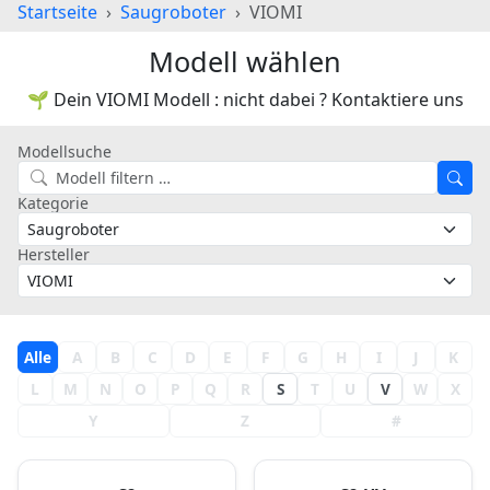
Startseite
Saugroboter
VIOMI
Modell wählen
🌱 Dein VIOMI Modell : nicht dabei ? Kontaktiere uns
Modellsuche
Kategorie
Hersteller
Alle
A
B
C
D
E
F
G
H
I
J
K
L
M
N
O
P
Q
R
S
T
U
V
W
X
Y
Z
#