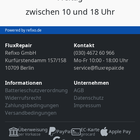
zwischen 10 und 18 Uhr
Powered by refixo.de
FluxRepair
Kontakt
Refixo GmbH
(030) 4672 60 966
Kurfürstendamm 157/158
Mo-Fr 10:00 - 18:00 Uhr
10709 Berlin
service@fluxrepair.de
Informationen
Unternehmen
Batterieschutzverordnung
AGB
Widerrufsrecht
Datenschutz
Zahlungsbedingungen
Impressum
Versandbedingungen
Überweisung
EC-Karte
PayPal
Apple Pay
per Vorkasse
girocard