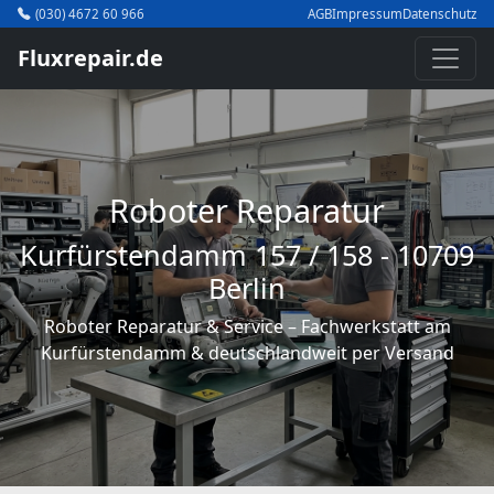
(030) 4672 60 966
AGB
Impressum
Datenschutz
Fluxrepair.de
Roboter Reparatur
Kurfürstendamm 157 / 158 - 10709
Berlin
Roboter Reparatur & Service – Fachwerkstatt am
Kurfürstendamm & deutschlandweit per Versand