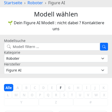
Startseite
Roboter
Figure AI
Modell wählen
🌱 Dein Figure AI Modell : nicht dabei ? Kontaktiere
uns
Modellsuche
Kategorie
Hersteller
Alle
A
B
C
D
E
F
G
H
I
J
K
L
M
N
O
P
Q
R
S
T
U
V
W
X
Y
Z
#