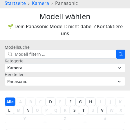
Startseite
Kamera
Panasonic
Modell wählen
🌱 Dein Panasonic Modell : nicht dabei ? Kontaktiere
uns
Modellsuche
Kategorie
Hersteller
Alle
A
B
C
D
E
F
G
H
I
J
K
L
M
N
O
P
Q
R
S
T
U
V
W
X
Y
Z
#