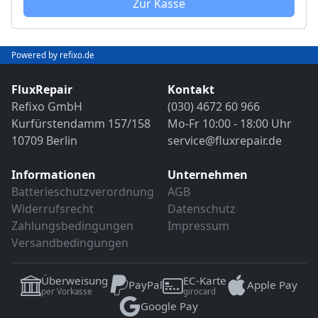
Zur Kasse
Powered by refixo.de
FluxRepair
Kontakt
Refixo GmbH
(030) 4672 60 966
Kurfürstendamm 157/158
Mo-Fr 10:00 - 18:00 Uhr
10709 Berlin
service@fluxrepair.de
Informationen
Unternehmen
Batterieschutzverordnung
AGB
Widerrufsrecht
Datenschutz
Zahlungsbedingungen
Impressum
Versandbedingungen
Überweisung
EC-Karte
PayPal
Apple Pay
per Vorkasse
girocard
Google Pay