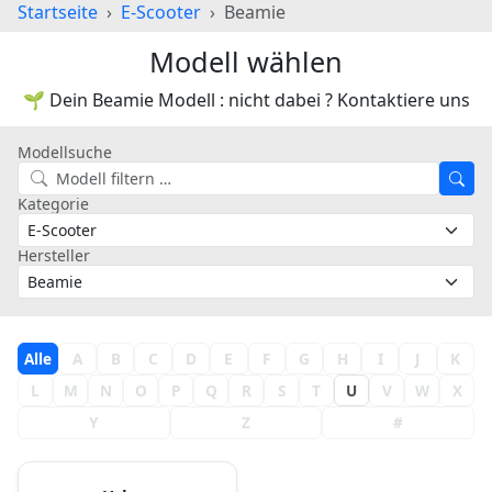
Startseite
E-Scooter
Beamie
Modell wählen
🌱 Dein Beamie Modell : nicht dabei ? Kontaktiere uns
Modellsuche
Kategorie
Hersteller
Alle
A
B
C
D
E
F
G
H
I
J
K
L
M
N
O
P
Q
R
S
T
U
V
W
X
Y
Z
#