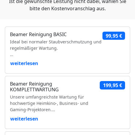
Ist die gewünschte Leistung nicht dabei, wählen Sie
bitte den Kostenvoranschlag aus.
Beamer Reinigung BASIC
99,95 €
Ideal bei normaler Staubverschmutzung und
regelmäßiger Wartung.
Leistungsumfang:
weiterlesen
Reinigung der Luftfilter und Gehäuseteile
Reinigung der Lüfter und Lüftungskanäle
Beamer Reinigung
199,95 €
Reinigung der Kühlkörper
KOMPLETTWARTUNG
Objektivreinigung
Unsere umfangreichste Wartung für
Entfernung loser Staubablagerungen im
hochwertige Heimkino-, Business- und
Geräteinneren
Gaming-Projektoren.
Prüfung der Bildqualität
Funktionsprüfung
weiterlesen
Leistungsumfang:
VDE-Sicherheitsprüfung
Vollständige Zerlegung des Projektors