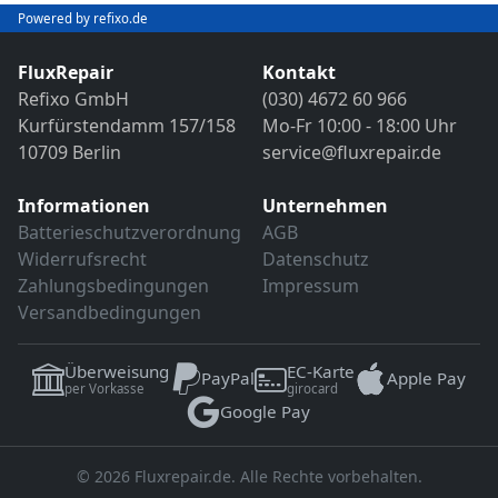
Bild- und Funktionstest
Powered by refixo.de
VDE-Sicherheitsprüfung
Sollten weitere Defekte festgestellt werden,
erfolgt eine Reparatur ausschließlich nach
FluxRepair
Kontakt
Sollten weitere Defekte festgestellt werden,
vorheriger Rücksprache.
Refixo GmbH
(030) 4672 60 966
erfolgt eine Reparatur ausschließlich nach
Kurfürstendamm 157/158
Mo-Fr 10:00 - 18:00 Uhr
vorheriger Rücksprache.
10709 Berlin
service@fluxrepair.de
Informationen
Unternehmen
Batterieschutzverordnung
AGB
Widerrufsrecht
Datenschutz
Zahlungsbedingungen
Impressum
Versandbedingungen
Überweisung
EC-Karte
PayPal
Apple Pay
per Vorkasse
girocard
Google Pay
© 2026 Fluxrepair.de. Alle Rechte vorbehalten.