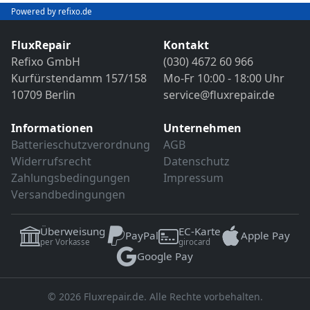
Bild- und Funktionstest
Powered by refixo.de
VDE-Sicherheitsprüfung
Sollten weitere Defekte festgestellt werden,
erfolgt eine Reparatur ausschließlich nach
FluxRepair
Kontakt
Sollten weitere Defekte festgestellt werden,
vorheriger Rücksprache.
Refixo GmbH
(030) 4672 60 966
erfolgt eine Reparatur ausschließlich nach
Kurfürstendamm 157/158
Mo-Fr 10:00 - 18:00 Uhr
vorheriger Rücksprache.
10709 Berlin
service@fluxrepair.de
Informationen
Unternehmen
Batterieschutzverordnung
AGB
Widerrufsrecht
Datenschutz
Zahlungsbedingungen
Impressum
Versandbedingungen
Überweisung
EC-Karte
PayPal
Apple Pay
per Vorkasse
girocard
Google Pay
© 2026 Fluxrepair.de. Alle Rechte vorbehalten.