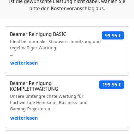
Ist die gewünschte Leistung nicht dabei, wählen Sie
bitte den Kostenvoranschlag aus.
Beamer Reinigung BASIC
99,95 €
Ideal bei normaler Staubverschmutzung und
regelmäßiger Wartung.
Leistungsumfang:
weiterlesen
Reinigung der Luftfilter und Gehäuseteile
Reinigung der Lüfter und Lüftungskanäle
Beamer Reinigung
199,95 €
Reinigung der Kühlkörper
KOMPLETTWARTUNG
Objektivreinigung
Unsere umfangreichste Wartung für
Entfernung loser Staubablagerungen im
hochwertige Heimkino-, Business- und
Geräteinneren
Gaming-Projektoren.
Prüfung der Bildqualität
Funktionsprüfung
weiterlesen
Leistungsumfang:
VDE-Sicherheitsprüfung
Vollständige Zerlegung des Projektors