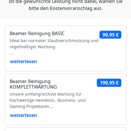
Ist die gewünschte Leistung nicht dabei, wählen Sie
bitte den Kostenvoranschlag aus.
Beamer Reinigung BASIC
99,95 €
Ideal bei normaler Staubverschmutzung und
regelmäßiger Wartung.
Leistungsumfang:
weiterlesen
Reinigung der Luftfilter und Gehäuseteile
Reinigung der Lüfter und Lüftungskanäle
Beamer Reinigung
199,95 €
Reinigung der Kühlkörper
KOMPLETTWARTUNG
Objektivreinigung
Unsere umfangreichste Wartung für
Entfernung loser Staubablagerungen im
hochwertige Heimkino-, Business- und
Geräteinneren
Gaming-Projektoren.
Prüfung der Bildqualität
Funktionsprüfung
weiterlesen
Leistungsumfang:
VDE-Sicherheitsprüfung
Vollständige Zerlegung des Projektors