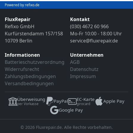
Bild- und Funktionstest
Powered by refixo.de
VDE-Sicherheitsprüfung
Sollten weitere Defekte festgestellt werden,
erfolgt eine Reparatur ausschließlich nach
FluxRepair
Kontakt
Sollten weitere Defekte festgestellt werden,
vorheriger Rücksprache.
Refixo GmbH
(030) 4672 60 966
erfolgt eine Reparatur ausschließlich nach
Kurfürstendamm 157/158
Mo-Fr 10:00 - 18:00 Uhr
vorheriger Rücksprache.
10709 Berlin
service@fluxrepair.de
Informationen
Unternehmen
Batterieschutzverordnung
AGB
Widerrufsrecht
Datenschutz
Zahlungsbedingungen
Impressum
Versandbedingungen
Überweisung
EC-Karte
PayPal
Apple Pay
per Vorkasse
girocard
Google Pay
© 2026 Fluxrepair.de. Alle Rechte vorbehalten.