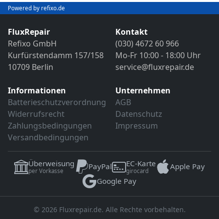
Bild- und Funktionstest
Powered by refixo.de
VDE-Sicherheitsprüfung
Sollten weitere Defekte festgestellt werden,
erfolgt eine Reparatur ausschließlich nach
FluxRepair
Kontakt
Sollten weitere Defekte festgestellt werden,
vorheriger Rücksprache.
Refixo GmbH
(030) 4672 60 966
erfolgt eine Reparatur ausschließlich nach
Kurfürstendamm 157/158
Mo-Fr 10:00 - 18:00 Uhr
vorheriger Rücksprache.
10709 Berlin
service@fluxrepair.de
Informationen
Unternehmen
Batterieschutzverordnung
AGB
Widerrufsrecht
Datenschutz
Zahlungsbedingungen
Impressum
Versandbedingungen
Überweisung
EC-Karte
PayPal
Apple Pay
per Vorkasse
girocard
Google Pay
© 2026 Fluxrepair.de. Alle Rechte vorbehalten.