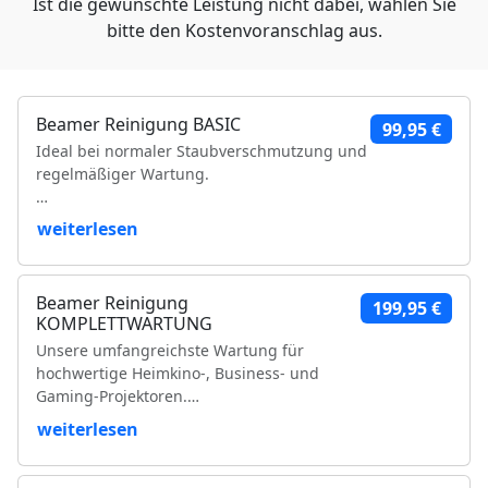
Ist die gewünschte Leistung nicht dabei, wählen Sie
bitte den Kostenvoranschlag aus.
Beamer Reinigung BASIC
99,95 €
Ideal bei normaler Staubverschmutzung und
regelmäßiger Wartung.
Leistungsumfang:
weiterlesen
Reinigung der Luftfilter und Gehäuseteile
Reinigung der Lüfter und Lüftungskanäle
Beamer Reinigung
199,95 €
Reinigung der Kühlkörper
KOMPLETTWARTUNG
Objektivreinigung
Unsere umfangreichste Wartung für
Entfernung loser Staubablagerungen im
hochwertige Heimkino-, Business- und
Geräteinneren
Gaming-Projektoren.
Prüfung der Bildqualität
Funktionsprüfung
weiterlesen
Leistungsumfang:
VDE-Sicherheitsprüfung
Vollständige Zerlegung des Projektors