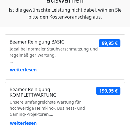
Ist die gewünschte Leistung nicht dabei, wählen Sie
bitte den Kostenvoranschlag aus.
Beamer Reinigung BASIC
99,95 €
Ideal bei normaler Staubverschmutzung und
regelmäßiger Wartung.
Leistungsumfang:
weiterlesen
Reinigung der Luftfilter und Gehäuseteile
Reinigung der Lüfter und Lüftungskanäle
Beamer Reinigung
199,95 €
Reinigung der Kühlkörper
KOMPLETTWARTUNG
Objektivreinigung
Unsere umfangreichste Wartung für
Entfernung loser Staubablagerungen im
hochwertige Heimkino-, Business- und
Geräteinneren
Gaming-Projektoren.
Prüfung der Bildqualität
Funktionsprüfung
weiterlesen
Leistungsumfang:
VDE-Sicherheitsprüfung