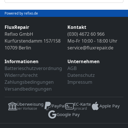
Abschließender Funktions- und VDE-
Objektivreinigung
Sicherheitstest
Bild- und Funktionstest
Powered by refixo.de
VDE-Sicherheitsprüfung
Sollten weitere Defekte festgestellt werden,
erfolgt eine Reparatur ausschließlich nach
FluxRepair
Kontakt
Sollten weitere Defekte festgestellt werden,
vorheriger Rücksprache.
Refixo GmbH
(030) 4672 60 966
erfolgt eine Reparatur ausschließlich nach
Kurfürstendamm 157/158
Mo-Fr 10:00 - 18:00 Uhr
vorheriger Rücksprache.
10709 Berlin
service@fluxrepair.de
Informationen
Unternehmen
Batterieschutzverordnung
AGB
Widerrufsrecht
Datenschutz
Zahlungsbedingungen
Impressum
Versandbedingungen
Überweisung
EC-Karte
PayPal
Apple Pay
per Vorkasse
girocard
Google Pay