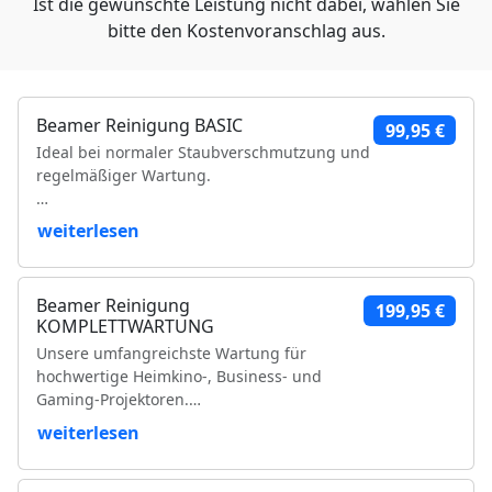
Ist die gewünschte Leistung nicht dabei, wählen Sie
bitte den Kostenvoranschlag aus.
Beamer Reinigung BASIC
99,95 €
Ideal bei normaler Staubverschmutzung und
regelmäßiger Wartung.
Leistungsumfang:
weiterlesen
Reinigung der Luftfilter und Gehäuseteile
Reinigung der Lüfter und Lüftungskanäle
Beamer Reinigung
199,95 €
Reinigung der Kühlkörper
KOMPLETTWARTUNG
Objektivreinigung
Unsere umfangreichste Wartung für
Entfernung loser Staubablagerungen im
hochwertige Heimkino-, Business- und
Geräteinneren
Gaming-Projektoren.
Prüfung der Bildqualität
Funktionsprüfung
weiterlesen
Leistungsumfang:
VDE-Sicherheitsprüfung
Vollständige Zerlegung des Projektors