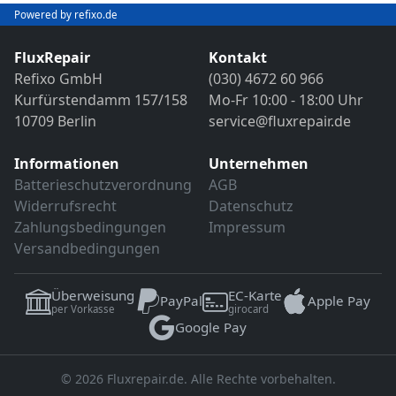
Bild- und Funktionstest
Powered by refixo.de
VDE-Sicherheitsprüfung
Sollten weitere Defekte festgestellt werden,
erfolgt eine Reparatur ausschließlich nach
FluxRepair
Kontakt
Sollten weitere Defekte festgestellt werden,
vorheriger Rücksprache.
Refixo GmbH
(030) 4672 60 966
erfolgt eine Reparatur ausschließlich nach
Kurfürstendamm 157/158
Mo-Fr 10:00 - 18:00 Uhr
vorheriger Rücksprache.
10709 Berlin
service@fluxrepair.de
Informationen
Unternehmen
Batterieschutzverordnung
AGB
Widerrufsrecht
Datenschutz
Zahlungsbedingungen
Impressum
Versandbedingungen
Überweisung
EC-Karte
PayPal
Apple Pay
per Vorkasse
girocard
Google Pay
© 2026 Fluxrepair.de. Alle Rechte vorbehalten.