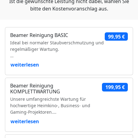
Ist die gewünschte Leistung nicht dabei, wählen Sie
bitte den Kostenvoranschlag aus.
Beamer Reinigung BASIC
99,95 €
Ideal bei normaler Staubverschmutzung und
regelmäßiger Wartung.
Leistungsumfang:
weiterlesen
Reinigung der Luftfilter und Gehäuseteile
Reinigung der Lüfter und Lüftungskanäle
Beamer Reinigung
199,95 €
Reinigung der Kühlkörper
KOMPLETTWARTUNG
Objektivreinigung
Unsere umfangreichste Wartung für
Entfernung loser Staubablagerungen im
hochwertige Heimkino-, Business- und
Geräteinneren
Gaming-Projektoren.
Prüfung der Bildqualität
Funktionsprüfung
weiterlesen
Leistungsumfang:
VDE-Sicherheitsprüfung
Vollständige Zerlegung des Projektors