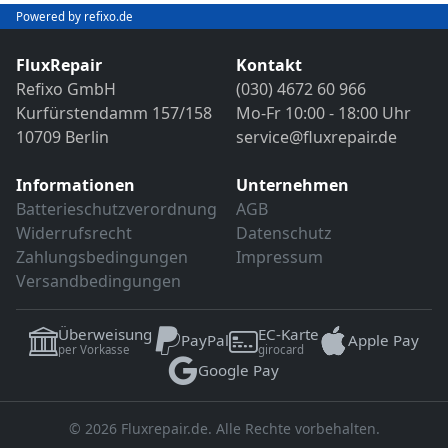
Bild- und Funktionstest
Powered by refixo.de
VDE-Sicherheitsprüfung
Sollten weitere Defekte festgestellt werden,
erfolgt eine Reparatur ausschließlich nach
FluxRepair
Kontakt
Sollten weitere Defekte festgestellt werden,
vorheriger Rücksprache.
Refixo GmbH
(030) 4672 60 966
erfolgt eine Reparatur ausschließlich nach
Kurfürstendamm 157/158
Mo-Fr 10:00 - 18:00 Uhr
vorheriger Rücksprache.
10709 Berlin
service@fluxrepair.de
Informationen
Unternehmen
Batterieschutzverordnung
AGB
Widerrufsrecht
Datenschutz
Zahlungsbedingungen
Impressum
Versandbedingungen
Überweisung
EC-Karte
PayPal
Apple Pay
per Vorkasse
girocard
Google Pay
© 2026 Fluxrepair.de. Alle Rechte vorbehalten.