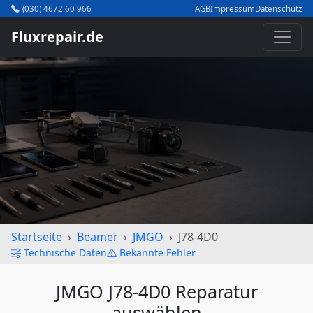
(030) 4672 60 966
AGB
Impressum
Datenschutz
Fluxrepair.de
Startseite
Beamer
JMGO
J78-4D0
Technische Daten
Bekannte Fehler
JMGO J78-4D0 Reparatur
auswählen