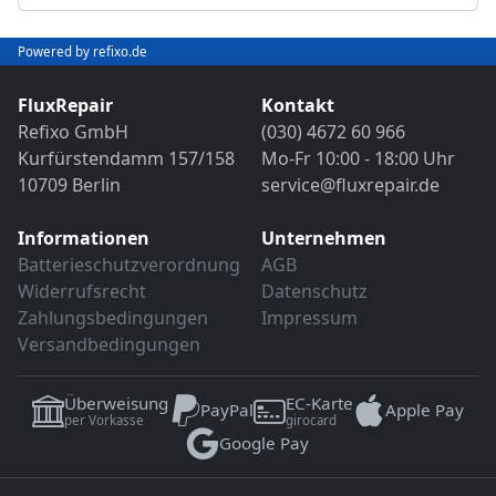
Abschließender Funktions- und VDE-
Objektivreinigung
Sicherheitstest
Bild- und Funktionstest
Powered by refixo.de
VDE-Sicherheitsprüfung
Sollten weitere Defekte festgestellt werden,
erfolgt eine Reparatur ausschließlich nach
FluxRepair
Kontakt
Sollten weitere Defekte festgestellt werden,
vorheriger Rücksprache.
Refixo GmbH
(030) 4672 60 966
erfolgt eine Reparatur ausschließlich nach
Kurfürstendamm 157/158
Mo-Fr 10:00 - 18:00 Uhr
vorheriger Rücksprache.
10709 Berlin
service@fluxrepair.de
Informationen
Unternehmen
Batterieschutzverordnung
AGB
Widerrufsrecht
Datenschutz
Zahlungsbedingungen
Impressum
Versandbedingungen
Überweisung
EC-Karte
PayPal
Apple Pay
per Vorkasse
girocard
Google Pay