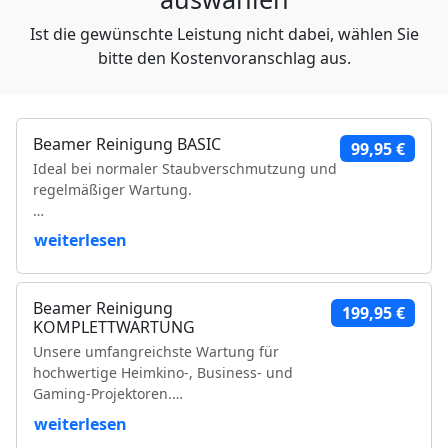
Ist die gewünschte Leistung nicht dabei, wählen Sie
bitte den Kostenvoranschlag aus.
Beamer Reinigung BASIC
99,95 €
Ideal bei normaler Staubverschmutzung und
regelmäßiger Wartung.
Leistungsumfang:
weiterlesen
Reinigung der Luftfilter und Gehäuseteile
Reinigung der Lüfter und Lüftungskanäle
Beamer Reinigung
199,95 €
Reinigung der Kühlkörper
KOMPLETTWARTUNG
Objektivreinigung
Unsere umfangreichste Wartung für
Entfernung loser Staubablagerungen im
hochwertige Heimkino-, Business- und
Geräteinneren
Gaming-Projektoren.
Prüfung der Bildqualität
Funktionsprüfung
weiterlesen
Leistungsumfang:
VDE-Sicherheitsprüfung