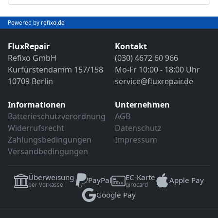
Abschließender Funktions- und VDE-
Objektivreinigung
Sicherheitstest
Bild- und Funktionstest
Powered by refixo.de
VDE-Sicherheitsprüfung
Sollten weitere Defekte festgestellt werden,
erfolgt eine Reparatur ausschließlich nach
FluxRepair
Kontakt
Sollten weitere Defekte festgestellt werden,
vorheriger Rücksprache.
Refixo GmbH
(030) 4672 60 966
erfolgt eine Reparatur ausschließlich nach
Kurfürstendamm 157/158
Mo-Fr 10:00 - 18:00 Uhr
vorheriger Rücksprache.
10709 Berlin
service@fluxrepair.de
Informationen
Unternehmen
Batterieschutzverordnung
AGB
Widerrufsrecht
Datenschutz
Zahlungsbedingungen
Impressum
Versandbedingungen
Überweisung
EC-Karte
PayPal
Apple Pay
per Vorkasse
girocard
Google Pay