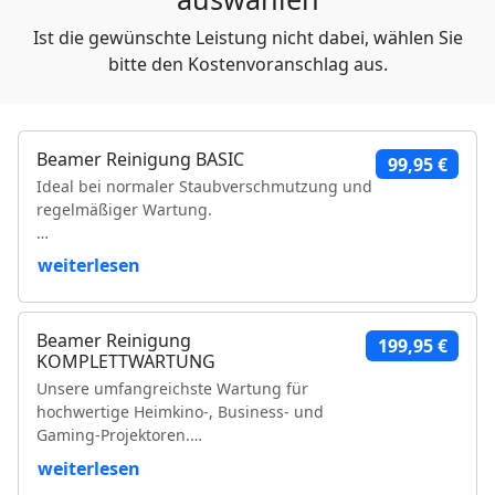
Ist die gewünschte Leistung nicht dabei, wählen Sie
bitte den Kostenvoranschlag aus.
Beamer Reinigung BASIC
99,95 €
Ideal bei normaler Staubverschmutzung und
regelmäßiger Wartung.
Leistungsumfang:
weiterlesen
Reinigung der Luftfilter und Gehäuseteile
Reinigung der Lüfter und Lüftungskanäle
Beamer Reinigung
199,95 €
Reinigung der Kühlkörper
KOMPLETTWARTUNG
Objektivreinigung
Unsere umfangreichste Wartung für
Entfernung loser Staubablagerungen im
hochwertige Heimkino-, Business- und
Geräteinneren
Gaming-Projektoren.
Prüfung der Bildqualität
Funktionsprüfung
weiterlesen
Leistungsumfang:
VDE-Sicherheitsprüfung