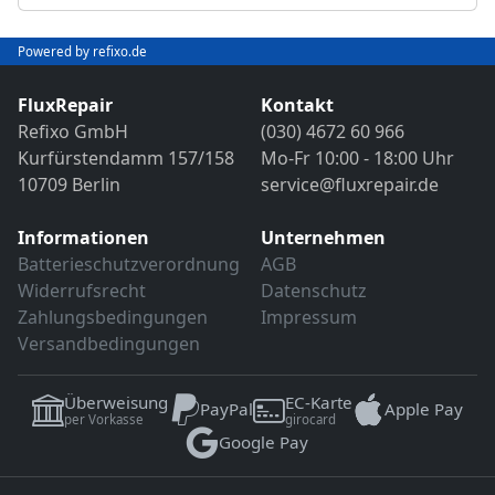
Abschließender Funktions- und VDE-
Objektivreinigung
Sicherheitstest
Bild- und Funktionstest
Powered by refixo.de
VDE-Sicherheitsprüfung
Sollten weitere Defekte festgestellt werden,
erfolgt eine Reparatur ausschließlich nach
FluxRepair
Kontakt
Sollten weitere Defekte festgestellt werden,
vorheriger Rücksprache.
Refixo GmbH
(030) 4672 60 966
erfolgt eine Reparatur ausschließlich nach
Kurfürstendamm 157/158
Mo-Fr 10:00 - 18:00 Uhr
vorheriger Rücksprache.
10709 Berlin
service@fluxrepair.de
Informationen
Unternehmen
Batterieschutzverordnung
AGB
Widerrufsrecht
Datenschutz
Zahlungsbedingungen
Impressum
Versandbedingungen
Überweisung
EC-Karte
PayPal
Apple Pay
per Vorkasse
girocard
Google Pay