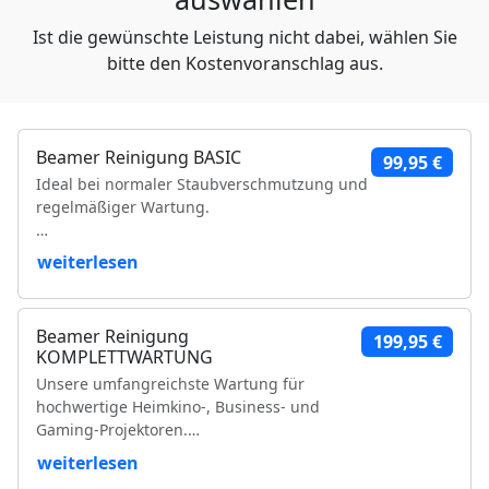
Ist die gewünschte Leistung nicht dabei, wählen Sie
bitte den Kostenvoranschlag aus.
Beamer Reinigung BASIC
99,95 €
Ideal bei normaler Staubverschmutzung und
regelmäßiger Wartung.
Leistungsumfang:
weiterlesen
Reinigung der Luftfilter und Gehäuseteile
Reinigung der Lüfter und Lüftungskanäle
Beamer Reinigung
199,95 €
Reinigung der Kühlkörper
KOMPLETTWARTUNG
Objektivreinigung
Unsere umfangreichste Wartung für
Entfernung loser Staubablagerungen im
hochwertige Heimkino-, Business- und
Geräteinneren
Gaming-Projektoren.
Prüfung der Bildqualität
Funktionsprüfung
weiterlesen
Leistungsumfang:
VDE-Sicherheitsprüfung