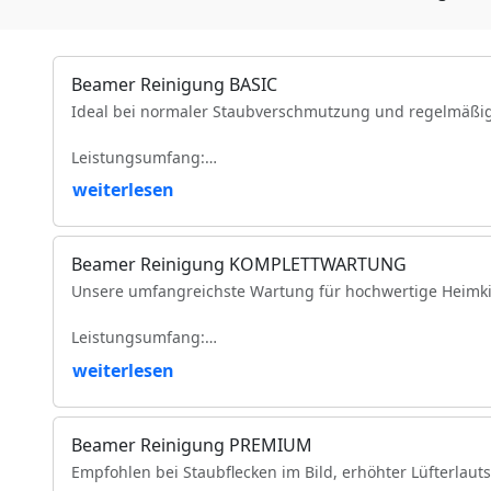
Beamer Reinigung BASIC
Ideal bei normaler Staubverschmutzung und regelmäßi
Leistungsumfang:
weiterlesen
Reinigung der Luftfilter und Gehäuseteile
Reinigung der Lüfter und Lüftungskanäle
Reinigung der Kühlkörper
Beamer Reinigung KOMPLETTWARTUNG
Objektivreinigung
Unsere umfangreichste Wartung für hochwertige Heimki
Entfernung loser Staubablagerungen im Geräteinneren
Prüfung der Bildqualität
Leistungsumfang:
Funktionsprüfung
VDE-Sicherheitsprüfung
weiterlesen
Vollständige Zerlegung des Projektors (modellabhängig)
Komplette Reinigung des optischen Lichtwegs
Intensive Reinigung von Spiegeln, Prismen und optisc
Beamer Reinigung PREMIUM
Reinigung des DMD-/LCD-Bereichs
Empfohlen bei Staubflecken im Bild, erhöhter Lüfterlaut
Reinigung und Prüfung des Farbrads