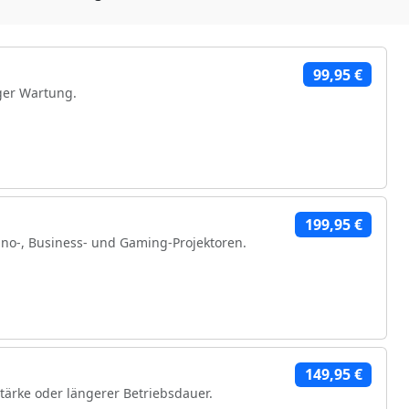
99,95 €
ger Wartung.
199,95 €
no-, Business- und Gaming-Projektoren.
hen Komponenten
149,95 €
stärke oder längerer Betriebsdauer.