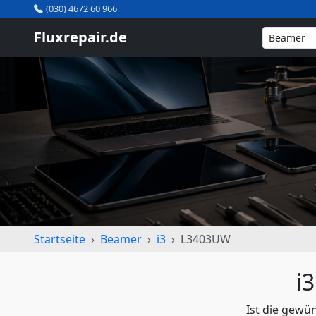
(030) 4672 60 966
Fluxrepair.de
Startseite
Beamer
i3
L3403UW
i
Ist die gewü