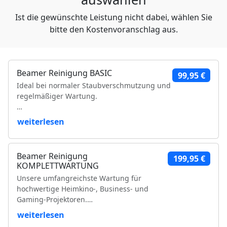
Ist die gewünschte Leistung nicht dabei, wählen Sie
bitte den Kostenvoranschlag aus.
Beamer Reinigung BASIC
99,95 €
Ideal bei normaler Staubverschmutzung und
regelmäßiger Wartung.
Leistungsumfang:
weiterlesen
Reinigung der Luftfilter und Gehäuseteile
Reinigung der Lüfter und Lüftungskanäle
Beamer Reinigung
199,95 €
Reinigung der Kühlkörper
KOMPLETTWARTUNG
Objektivreinigung
Unsere umfangreichste Wartung für
Entfernung loser Staubablagerungen im
hochwertige Heimkino-, Business- und
Geräteinneren
Gaming-Projektoren.
Prüfung der Bildqualität
Funktionsprüfung
weiterlesen
Leistungsumfang:
VDE-Sicherheitsprüfung