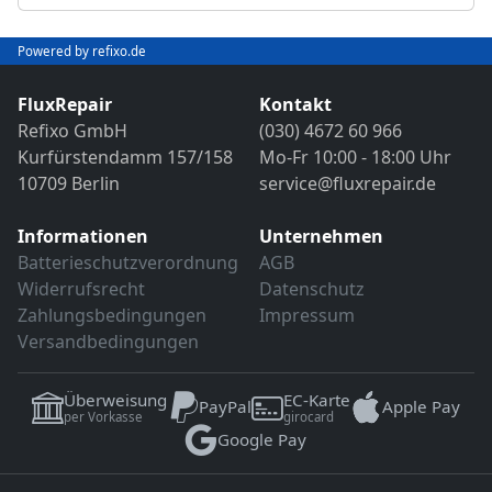
Abschließender Funktions- und VDE-
Objektivreinigung
Sicherheitstest
Bild- und Funktionstest
Powered by refixo.de
VDE-Sicherheitsprüfung
Sollten weitere Defekte festgestellt werden,
erfolgt eine Reparatur ausschließlich nach
FluxRepair
Kontakt
Sollten weitere Defekte festgestellt werden,
vorheriger Rücksprache.
Refixo GmbH
(030) 4672 60 966
erfolgt eine Reparatur ausschließlich nach
Kurfürstendamm 157/158
Mo-Fr 10:00 - 18:00 Uhr
vorheriger Rücksprache.
10709 Berlin
service@fluxrepair.de
Informationen
Unternehmen
Batterieschutzverordnung
AGB
Widerrufsrecht
Datenschutz
Zahlungsbedingungen
Impressum
Versandbedingungen
Überweisung
EC-Karte
PayPal
Apple Pay
per Vorkasse
girocard
Google Pay