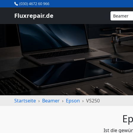
(030) 4672 60 966
Fluxrepair.de
Startseite
Beamer
Epson
VS250
Ep
Ist die gewü