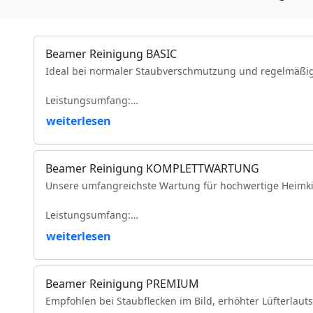
Beamer Reinigung BASIC
Ideal bei normaler Staubverschmutzung und regelmäßi
Leistungsumfang:
weiterlesen
Reinigung der Luftfilter und Gehäuseteile
Reinigung der Lüfter und Lüftungskanäle
Reinigung der Kühlkörper
Beamer Reinigung KOMPLETTWARTUNG
Objektivreinigung
Unsere umfangreichste Wartung für hochwertige Heimki
Entfernung loser Staubablagerungen im Geräteinneren
Prüfung der Bildqualität
Leistungsumfang:
Funktionsprüfung
VDE-Sicherheitsprüfung
weiterlesen
Vollständige Zerlegung des Projektors (modellabhängig)
Komplette Reinigung des optischen Lichtwegs
Intensive Reinigung von Spiegeln, Prismen und optisc
Beamer Reinigung PREMIUM
Reinigung des DMD-/LCD-Bereichs
Empfohlen bei Staubflecken im Bild, erhöhter Lüfterlaut
Reinigung und Prüfung des Farbrads