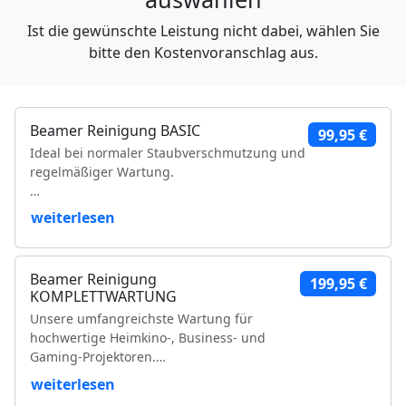
Ist die gewünschte Leistung nicht dabei, wählen Sie
bitte den Kostenvoranschlag aus.
Beamer Reinigung BASIC
99,95 €
Ideal bei normaler Staubverschmutzung und
regelmäßiger Wartung.
Leistungsumfang:
weiterlesen
Reinigung der Luftfilter und Gehäuseteile
Reinigung der Lüfter und Lüftungskanäle
Beamer Reinigung
199,95 €
Reinigung der Kühlkörper
KOMPLETTWARTUNG
Objektivreinigung
Unsere umfangreichste Wartung für
Entfernung loser Staubablagerungen im
hochwertige Heimkino-, Business- und
Geräteinneren
Gaming-Projektoren.
Prüfung der Bildqualität
Funktionsprüfung
weiterlesen
Leistungsumfang:
VDE-Sicherheitsprüfung