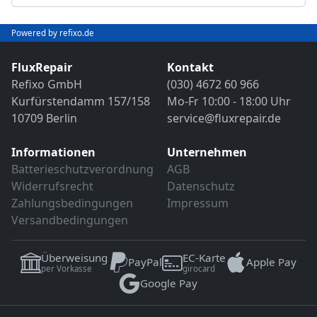
Abschließender Funktions- und VDE-
Objektivreinigung
Sicherheitstest
Bild- und Funktionstest
Powered by refixo.de
VDE-Sicherheitsprüfung
Sollten weitere Defekte festgestellt werden,
erfolgt eine Reparatur ausschließlich nach
FluxRepair
Kontakt
Sollten weitere Defekte festgestellt werden,
vorheriger Rücksprache.
Refixo GmbH
(030) 4672 60 966
erfolgt eine Reparatur ausschließlich nach
Kurfürstendamm 157/158
Mo-Fr 10:00 - 18:00 Uhr
vorheriger Rücksprache.
10709 Berlin
service@fluxrepair.de
Informationen
Unternehmen
Batterieschutzverordnung
AGB
Widerrufsrecht
Datenschutz
Zahlungsbedingungen
Impressum
Versandbedingungen
Überweisung
EC-Karte
PayPal
Apple Pay
per Vorkasse
girocard
Google Pay