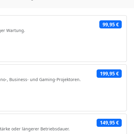
99,95 €
ger Wartung.
199,95 €
no-, Business- und Gaming-Projektoren.
hen Komponenten
149,95 €
stärke oder längerer Betriebsdauer.