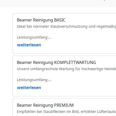
Beamer Reinigung BASIC
Ideal bei normaler Staubverschmutzung und regelmäßi
Leistungsumfang:
weiterlesen
Reinigung der Luftfilter und Gehäuseteile
Reinigung der Lüfter und Lüftungskanäle
Reinigung der Kühlkörper
Beamer Reinigung KOMPLETTWARTUNG
Objektivreinigung
Unsere umfangreichste Wartung für hochwertige Heimki
Entfernung loser Staubablagerungen im Geräteinneren
Prüfung der Bildqualität
Leistungsumfang:
Funktionsprüfung
VDE-Sicherheitsprüfung
weiterlesen
Vollständige Zerlegung des Projektors (modellabhängig)
Komplette Reinigung des optischen Lichtwegs
Intensive Reinigung von Spiegeln, Prismen und optisc
Beamer Reinigung PREMIUM
Reinigung des DMD-/LCD-Bereichs
Empfohlen bei Staubflecken im Bild, erhöhter Lüfterlaut
Reinigung und Prüfung des Farbrads