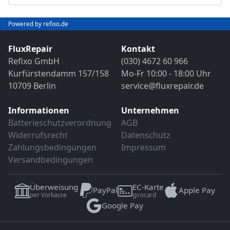
Abschließender Funktions- und VDE-
Objektivreinigung
Sicherheitstest
Bild- und Funktionstest
Powered by refixo.de
VDE-Sicherheitsprüfung
Sollten weitere Defekte festgestellt werden,
erfolgt eine Reparatur ausschließlich nach
FluxRepair
Kontakt
Sollten weitere Defekte festgestellt werden,
vorheriger Rücksprache.
Refixo GmbH
(030) 4672 60 966
erfolgt eine Reparatur ausschließlich nach
Kurfürstendamm 157/158
Mo-Fr 10:00 - 18:00 Uhr
vorheriger Rücksprache.
10709 Berlin
service@fluxrepair.de
Informationen
Unternehmen
Batterieschutzverordnung
AGB
Widerrufsrecht
Datenschutz
Zahlungsbedingungen
Impressum
Versandbedingungen
Überweisung
EC-Karte
PayPal
Apple Pay
per Vorkasse
girocard
Google Pay