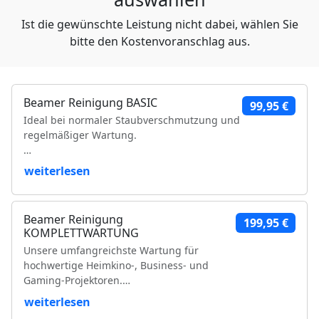
Ist die gewünschte Leistung nicht dabei, wählen Sie
bitte den Kostenvoranschlag aus.
Beamer Reinigung BASIC
99,95 €
Ideal bei normaler Staubverschmutzung und
regelmäßiger Wartung.
Leistungsumfang:
weiterlesen
Reinigung der Luftfilter und Gehäuseteile
Reinigung der Lüfter und Lüftungskanäle
Beamer Reinigung
199,95 €
Reinigung der Kühlkörper
KOMPLETTWARTUNG
Objektivreinigung
Unsere umfangreichste Wartung für
Entfernung loser Staubablagerungen im
hochwertige Heimkino-, Business- und
Geräteinneren
Gaming-Projektoren.
Prüfung der Bildqualität
Funktionsprüfung
weiterlesen
Leistungsumfang:
VDE-Sicherheitsprüfung