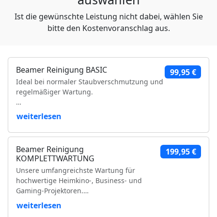
Ist die gewünschte Leistung nicht dabei, wählen Sie
bitte den Kostenvoranschlag aus.
Beamer Reinigung BASIC
99,95 €
Ideal bei normaler Staubverschmutzung und
regelmäßiger Wartung.
Leistungsumfang:
weiterlesen
Reinigung der Luftfilter und Gehäuseteile
Reinigung der Lüfter und Lüftungskanäle
Beamer Reinigung
199,95 €
Reinigung der Kühlkörper
KOMPLETTWARTUNG
Objektivreinigung
Unsere umfangreichste Wartung für
Entfernung loser Staubablagerungen im
hochwertige Heimkino-, Business- und
Geräteinneren
Gaming-Projektoren.
Prüfung der Bildqualität
Funktionsprüfung
weiterlesen
Leistungsumfang:
VDE-Sicherheitsprüfung