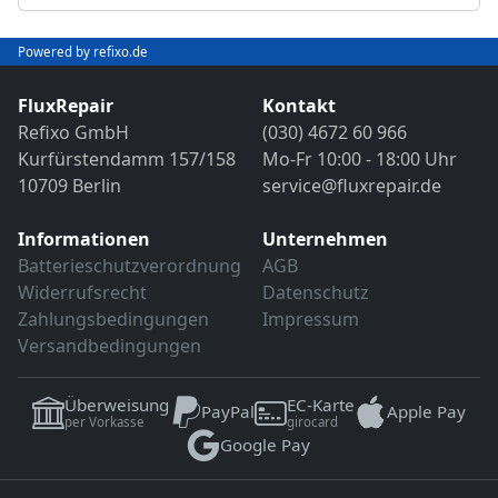
Abschließender Funktions- und VDE-
Objektivreinigung
Sicherheitstest
Bild- und Funktionstest
Powered by refixo.de
VDE-Sicherheitsprüfung
Sollten weitere Defekte festgestellt werden,
erfolgt eine Reparatur ausschließlich nach
FluxRepair
Kontakt
Sollten weitere Defekte festgestellt werden,
vorheriger Rücksprache.
Refixo GmbH
(030) 4672 60 966
erfolgt eine Reparatur ausschließlich nach
Kurfürstendamm 157/158
Mo-Fr 10:00 - 18:00 Uhr
vorheriger Rücksprache.
10709 Berlin
service@fluxrepair.de
Informationen
Unternehmen
Batterieschutzverordnung
AGB
Widerrufsrecht
Datenschutz
Zahlungsbedingungen
Impressum
Versandbedingungen
Überweisung
EC-Karte
PayPal
Apple Pay
per Vorkasse
girocard
Google Pay