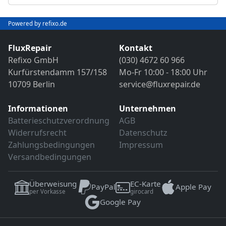
Abschließender Funktions- und VDE-
Objektivreinigung
Sicherheitstest
Bild- und Funktionstest
Powered by refixo.de
VDE-Sicherheitsprüfung
Sollten weitere Defekte festgestellt werden,
erfolgt eine Reparatur ausschließlich nach
FluxRepair
Kontakt
Sollten weitere Defekte festgestellt werden,
vorheriger Rücksprache.
Refixo GmbH
(030) 4672 60 966
erfolgt eine Reparatur ausschließlich nach
Kurfürstendamm 157/158
Mo-Fr 10:00 - 18:00 Uhr
vorheriger Rücksprache.
10709 Berlin
service@fluxrepair.de
Informationen
Unternehmen
Batterieschutzverordnung
AGB
Widerrufsrecht
Datenschutz
Zahlungsbedingungen
Impressum
Versandbedingungen
Überweisung
EC-Karte
PayPal
Apple Pay
per Vorkasse
girocard
Google Pay