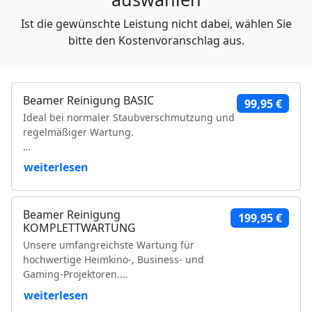
Ist die gewünschte Leistung nicht dabei, wählen Sie
bitte den Kostenvoranschlag aus.
Beamer Reinigung BASIC
99,95 €
Ideal bei normaler Staubverschmutzung und
regelmäßiger Wartung.
Leistungsumfang:
weiterlesen
Reinigung der Luftfilter und Gehäuseteile
Reinigung der Lüfter und Lüftungskanäle
Beamer Reinigung
199,95 €
Reinigung der Kühlkörper
KOMPLETTWARTUNG
Objektivreinigung
Unsere umfangreichste Wartung für
Entfernung loser Staubablagerungen im
hochwertige Heimkino-, Business- und
Geräteinneren
Gaming-Projektoren.
Prüfung der Bildqualität
Funktionsprüfung
weiterlesen
Leistungsumfang:
VDE-Sicherheitsprüfung