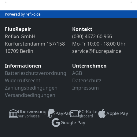
Abschließender Funktions- und VDE-
Objektivreinigung
Sicherheitstest
Bild- und Funktionstest
Powered by refixo.de
VDE-Sicherheitsprüfung
Sollten weitere Defekte festgestellt werden,
erfolgt eine Reparatur ausschließlich nach
FluxRepair
Kontakt
Sollten weitere Defekte festgestellt werden,
vorheriger Rücksprache.
Refixo GmbH
(030) 4672 60 966
erfolgt eine Reparatur ausschließlich nach
Kurfürstendamm 157/158
Mo-Fr 10:00 - 18:00 Uhr
vorheriger Rücksprache.
10709 Berlin
service@fluxrepair.de
Informationen
Unternehmen
Batterieschutzverordnung
AGB
Widerrufsrecht
Datenschutz
Zahlungsbedingungen
Impressum
Versandbedingungen
Überweisung
EC-Karte
PayPal
Apple Pay
per Vorkasse
girocard
Google Pay