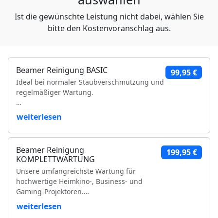
Ist die gewünschte Leistung nicht dabei, wählen Sie
bitte den Kostenvoranschlag aus.
Beamer Reinigung BASIC
99,95 €
Ideal bei normaler Staubverschmutzung und
regelmäßiger Wartung.
Leistungsumfang:
weiterlesen
Reinigung der Luftfilter und Gehäuseteile
Reinigung der Lüfter und Lüftungskanäle
Beamer Reinigung
199,95 €
Reinigung der Kühlkörper
KOMPLETTWARTUNG
Objektivreinigung
Unsere umfangreichste Wartung für
Entfernung loser Staubablagerungen im
hochwertige Heimkino-, Business- und
Geräteinneren
Gaming-Projektoren.
Prüfung der Bildqualität
Funktionsprüfung
weiterlesen
Leistungsumfang:
VDE-Sicherheitsprüfung