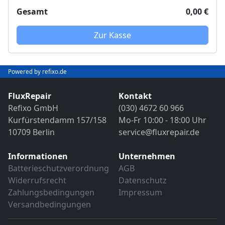
Abschließender Funktions- und VDE-
Objektivreinigung
Gesamt
0,00 €
Sicherheitstest
Bild- und Funktionstest
VDE-Sicherheitsprüfung
Sollten weitere Defekte festgestellt werden,
Zur Kasse
erfolgt eine Reparatur ausschließlich nach
Sollten weitere Defekte festgestellt werden,
vorheriger Rücksprache.
erfolgt eine Reparatur ausschließlich nach
Powered by refixo.de
vorheriger Rücksprache.
FluxRepair
Kontakt
Refixo GmbH
(030) 4672 60 966
Kurfürstendamm 157/158
Mo-Fr 10:00 - 18:00 Uhr
10709 Berlin
service@fluxrepair.de
Informationen
Unternehmen
Batterieschutzverordnung
AGB
Widerrufsrecht
Datenschutz
Zahlungsbedingungen
Impressum
Versandbedingungen