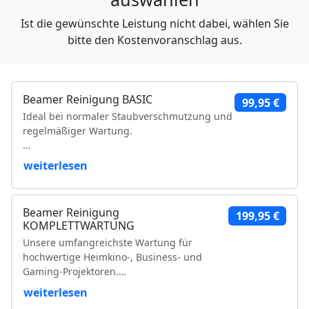
Ist die gewünschte Leistung nicht dabei, wählen Sie
bitte den Kostenvoranschlag aus.
Beamer Reinigung BASIC
99,95 €
Ideal bei normaler Staubverschmutzung und
regelmäßiger Wartung.
Leistungsumfang:
weiterlesen
Reinigung der Luftfilter und Gehäuseteile
Reinigung der Lüfter und Lüftungskanäle
Beamer Reinigung
199,95 €
Reinigung der Kühlkörper
KOMPLETTWARTUNG
Objektivreinigung
Unsere umfangreichste Wartung für
Entfernung loser Staubablagerungen im
hochwertige Heimkino-, Business- und
Geräteinneren
Gaming-Projektoren.
Prüfung der Bildqualität
Funktionsprüfung
weiterlesen
Leistungsumfang:
VDE-Sicherheitsprüfung