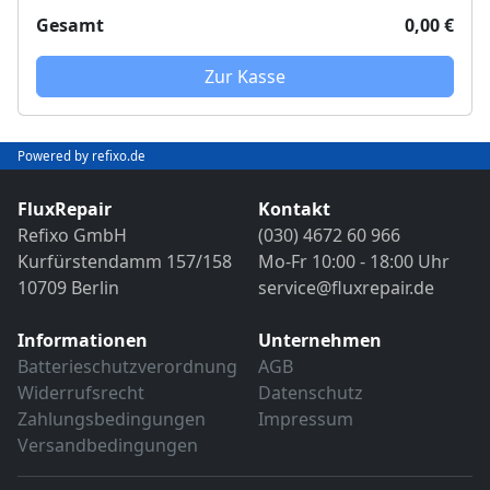
Abschließender Funktions- und VDE-
Objektivreinigung
Gesamt
0,00 €
Sicherheitstest
Bild- und Funktionstest
VDE-Sicherheitsprüfung
Sollten weitere Defekte festgestellt werden,
Zur Kasse
erfolgt eine Reparatur ausschließlich nach
Sollten weitere Defekte festgestellt werden,
vorheriger Rücksprache.
erfolgt eine Reparatur ausschließlich nach
Powered by refixo.de
vorheriger Rücksprache.
FluxRepair
Kontakt
Refixo GmbH
(030) 4672 60 966
Kurfürstendamm 157/158
Mo-Fr 10:00 - 18:00 Uhr
10709 Berlin
service@fluxrepair.de
Informationen
Unternehmen
Batterieschutzverordnung
AGB
Widerrufsrecht
Datenschutz
Zahlungsbedingungen
Impressum
Versandbedingungen