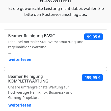
Ist die gewünschte Leistung nicht dabei, wählen Sie
bitte den Kostenvoranschlag aus.
Beamer Reinigung BASIC
99,95 €
Ideal bei normaler Staubverschmutzung und
regelmäßiger Wartung.
Leistungsumfang:
weiterlesen
Reinigung der Luftfilter und Gehäuseteile
Reinigung der Lüfter und Lüftungskanäle
Beamer Reinigung
199,95 €
Reinigung der Kühlkörper
KOMPLETTWARTUNG
Objektivreinigung
Unsere umfangreichste Wartung für
Entfernung loser Staubablagerungen im
hochwertige Heimkino-, Business- und
Geräteinneren
Gaming-Projektoren.
Prüfung der Bildqualität
Funktionsprüfung
weiterlesen
Leistungsumfang:
VDE-Sicherheitsprüfung