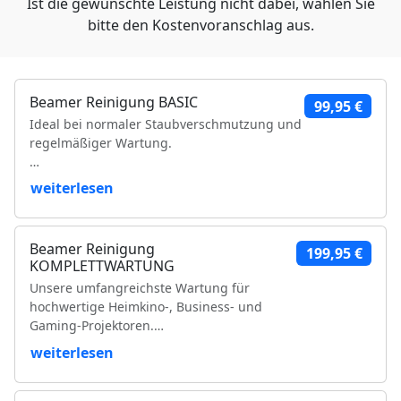
Ist die gewünschte Leistung nicht dabei, wählen Sie
bitte den Kostenvoranschlag aus.
Beamer Reinigung BASIC
99,95 €
Ideal bei normaler Staubverschmutzung und
regelmäßiger Wartung.
Leistungsumfang:
weiterlesen
Reinigung der Luftfilter und Gehäuseteile
Reinigung der Lüfter und Lüftungskanäle
Beamer Reinigung
199,95 €
Reinigung der Kühlkörper
KOMPLETTWARTUNG
Objektivreinigung
Unsere umfangreichste Wartung für
Entfernung loser Staubablagerungen im
hochwertige Heimkino-, Business- und
Geräteinneren
Gaming-Projektoren.
Prüfung der Bildqualität
Funktionsprüfung
weiterlesen
Leistungsumfang:
VDE-Sicherheitsprüfung
Vollständige Zerlegung des Projektors