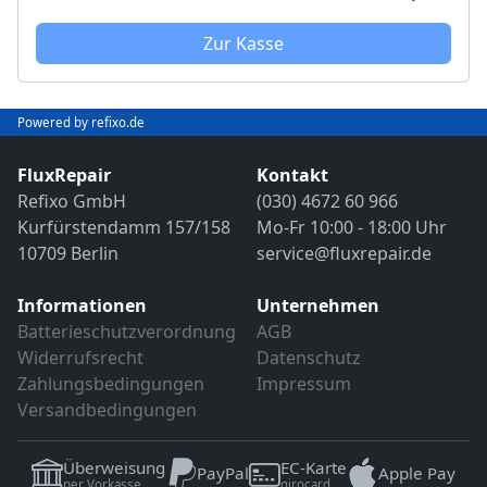
Bild- und Funktionstest
VDE-Sicherheitsprüfung
Sollten weitere Defekte festgestellt werden,
Zur Kasse
erfolgt eine Reparatur ausschließlich nach
Sollten weitere Defekte festgestellt werden,
vorheriger Rücksprache.
erfolgt eine Reparatur ausschließlich nach
Powered by refixo.de
vorheriger Rücksprache.
FluxRepair
Kontakt
Refixo GmbH
(030) 4672 60 966
Kurfürstendamm 157/158
Mo-Fr 10:00 - 18:00 Uhr
10709 Berlin
service@fluxrepair.de
Informationen
Unternehmen
Batterieschutzverordnung
AGB
Widerrufsrecht
Datenschutz
Zahlungsbedingungen
Impressum
Versandbedingungen
Überweisung
EC-Karte
PayPal
Apple Pay
per Vorkasse
girocard