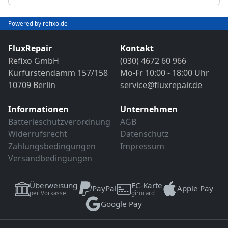
Abschließender Funktions- und VDE-
Objektivreinigung
Sicherheitstest
Bild- und Funktionstest
Powered by refixo.de
VDE-Sicherheitsprüfung
Sollten weitere Defekte festgestellt werden,
erfolgt eine Reparatur ausschließlich nach
FluxRepair
Kontakt
Sollten weitere Defekte festgestellt werden,
vorheriger Rücksprache.
Refixo GmbH
(030) 4672 60 966
erfolgt eine Reparatur ausschließlich nach
Kurfürstendamm 157/158
Mo-Fr 10:00 - 18:00 Uhr
vorheriger Rücksprache.
10709 Berlin
service@fluxrepair.de
Informationen
Unternehmen
Batterieschutzverordnung
AGB
Widerrufsrecht
Datenschutz
Zahlungsbedingungen
Impressum
Versandbedingungen
Überweisung
EC-Karte
PayPal
Apple Pay
per Vorkasse
girocard
Google Pay