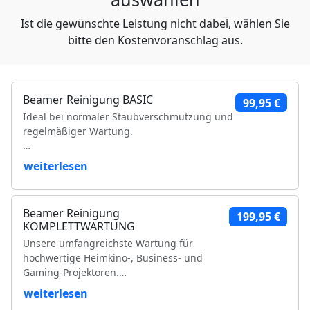
Ist die gewünschte Leistung nicht dabei, wählen Sie
bitte den Kostenvoranschlag aus.
Beamer Reinigung BASIC
99,95 €
Ideal bei normaler Staubverschmutzung und
regelmäßiger Wartung.
Leistungsumfang:
weiterlesen
Reinigung der Luftfilter und Gehäuseteile
Reinigung der Lüfter und Lüftungskanäle
Beamer Reinigung
199,95 €
Reinigung der Kühlkörper
KOMPLETTWARTUNG
Objektivreinigung
Unsere umfangreichste Wartung für
Entfernung loser Staubablagerungen im
hochwertige Heimkino-, Business- und
Geräteinneren
Gaming-Projektoren.
Prüfung der Bildqualität
Funktionsprüfung
weiterlesen
Leistungsumfang:
VDE-Sicherheitsprüfung