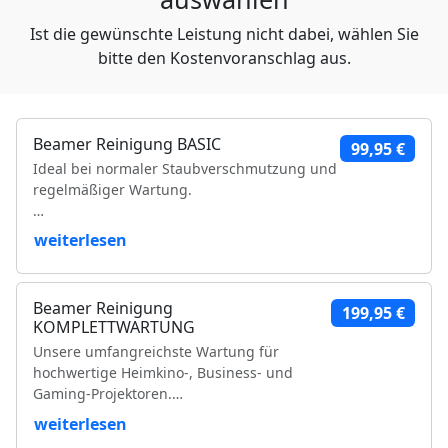
Ist die gewünschte Leistung nicht dabei, wählen Sie
bitte den Kostenvoranschlag aus.
Beamer Reinigung BASIC
99,95 €
Ideal bei normaler Staubverschmutzung und
regelmäßiger Wartung.
Leistungsumfang:
weiterlesen
Reinigung der Luftfilter und Gehäuseteile
Reinigung der Lüfter und Lüftungskanäle
Beamer Reinigung
199,95 €
Reinigung der Kühlkörper
KOMPLETTWARTUNG
Objektivreinigung
Unsere umfangreichste Wartung für
Entfernung loser Staubablagerungen im
hochwertige Heimkino-, Business- und
Geräteinneren
Gaming-Projektoren.
Prüfung der Bildqualität
Funktionsprüfung
weiterlesen
Leistungsumfang:
VDE-Sicherheitsprüfung