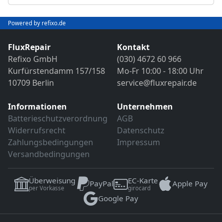
Abschließender Funktions- und VDE-
Objektivreinigung
Sicherheitstest
Bild- und Funktionstest
Powered by refixo.de
VDE-Sicherheitsprüfung
Sollten weitere Defekte festgestellt werden,
erfolgt eine Reparatur ausschließlich nach
FluxRepair
Kontakt
Sollten weitere Defekte festgestellt werden,
vorheriger Rücksprache.
Refixo GmbH
(030) 4672 60 966
erfolgt eine Reparatur ausschließlich nach
Kurfürstendamm 157/158
Mo-Fr 10:00 - 18:00 Uhr
vorheriger Rücksprache.
10709 Berlin
service@fluxrepair.de
Informationen
Unternehmen
Batterieschutzverordnung
AGB
Widerrufsrecht
Datenschutz
Zahlungsbedingungen
Impressum
Versandbedingungen
Überweisung
EC-Karte
PayPal
Apple Pay
per Vorkasse
girocard
Google Pay