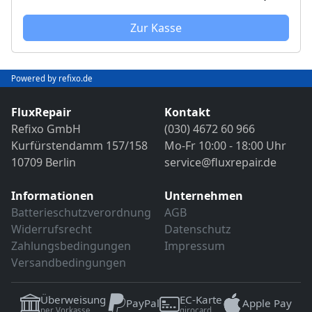
Bild- und Funktionstest
VDE-Sicherheitsprüfung
Sollten weitere Defekte festgestellt werden,
Zur Kasse
erfolgt eine Reparatur ausschließlich nach
Sollten weitere Defekte festgestellt werden,
vorheriger Rücksprache.
erfolgt eine Reparatur ausschließlich nach
Powered by refixo.de
vorheriger Rücksprache.
FluxRepair
Kontakt
Refixo GmbH
(030) 4672 60 966
Kurfürstendamm 157/158
Mo-Fr 10:00 - 18:00 Uhr
10709 Berlin
service@fluxrepair.de
Informationen
Unternehmen
Batterieschutzverordnung
AGB
Widerrufsrecht
Datenschutz
Zahlungsbedingungen
Impressum
Versandbedingungen
Überweisung
EC-Karte
PayPal
Apple Pay
per Vorkasse
girocard