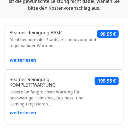
Ist die gewünschte Leistung nicht dabei, wählen Sie
bitte den Kostenvoranschlag aus.
Beamer Reinigung BASIC
99,95 €
Ideal bei normaler Staubverschmutzung und
regelmäßiger Wartung.
Leistungsumfang:
weiterlesen
Reinigung der Luftfilter und Gehäuseteile
Reinigung der Lüfter und Lüftungskanäle
Beamer Reinigung
199,95 €
Reinigung der Kühlkörper
KOMPLETTWARTUNG
Objektivreinigung
Unsere umfangreichste Wartung für
Entfernung loser Staubablagerungen im
hochwertige Heimkino-, Business- und
Geräteinneren
Gaming-Projektoren.
Prüfung der Bildqualität
Funktionsprüfung
weiterlesen
Leistungsumfang:
VDE-Sicherheitsprüfung
Vollständige Zerlegung des Projektors