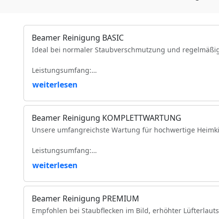
Beamer Reinigung BASIC
Ideal bei normaler Staubverschmutzung und regelmäßi
Leistungsumfang:
weiterlesen
Reinigung der Luftfilter und Gehäuseteile
Reinigung der Lüfter und Lüftungskanäle
Reinigung der Kühlkörper
Beamer Reinigung KOMPLETTWARTUNG
Objektivreinigung
Unsere umfangreichste Wartung für hochwertige Heimki
Entfernung loser Staubablagerungen im Geräteinneren
Prüfung der Bildqualität
Leistungsumfang:
Funktionsprüfung
VDE-Sicherheitsprüfung
weiterlesen
Vollständige Zerlegung des Projektors (modellabhängig)
Komplette Reinigung des optischen Lichtwegs
Intensive Reinigung von Spiegeln, Prismen und optisc
Beamer Reinigung PREMIUM
Reinigung des DMD-/LCD-Bereichs
Empfohlen bei Staubflecken im Bild, erhöhter Lüfterlaut
Reinigung und Prüfung des Farbrads