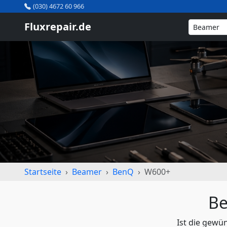
(030) 4672 60 966
Fluxrepair.de
Startseite
Beamer
BenQ
W600+
Be
Ist die gewü