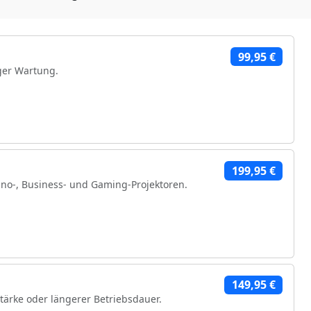
99,95 €
ger Wartung.
199,95 €
no-, Business- und Gaming-Projektoren.
hen Komponenten
149,95 €
stärke oder längerer Betriebsdauer.