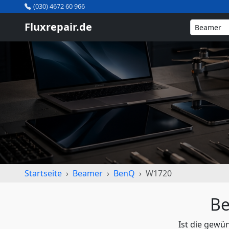
(030) 4672 60 966
Fluxrepair.de
Startseite
Beamer
BenQ
W1720
Be
Ist die gewü