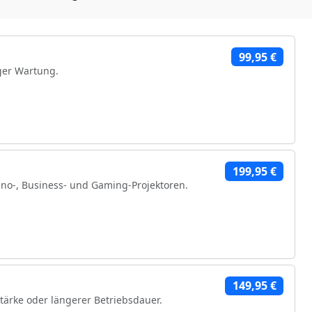
99,95 €
ger Wartung.
199,95 €
no-, Business- und Gaming-Projektoren.
hen Komponenten
149,95 €
stärke oder längerer Betriebsdauer.