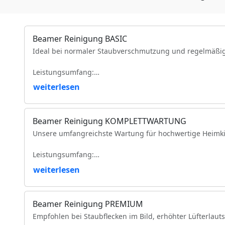
Beamer Reinigung BASIC
Ideal bei normaler Staubverschmutzung und regelmäßi
Leistungsumfang:
weiterlesen
Reinigung der Luftfilter und Gehäuseteile
Reinigung der Lüfter und Lüftungskanäle
Reinigung der Kühlkörper
Beamer Reinigung KOMPLETTWARTUNG
Objektivreinigung
Unsere umfangreichste Wartung für hochwertige Heimki
Entfernung loser Staubablagerungen im Geräteinneren
Prüfung der Bildqualität
Leistungsumfang:
Funktionsprüfung
VDE-Sicherheitsprüfung
weiterlesen
Vollständige Zerlegung des Projektors (modellabhängig)
Komplette Reinigung des optischen Lichtwegs
Intensive Reinigung von Spiegeln, Prismen und optisc
Beamer Reinigung PREMIUM
Reinigung des DMD-/LCD-Bereichs
Empfohlen bei Staubflecken im Bild, erhöhter Lüfterlaut
Reinigung und Prüfung des Farbrads