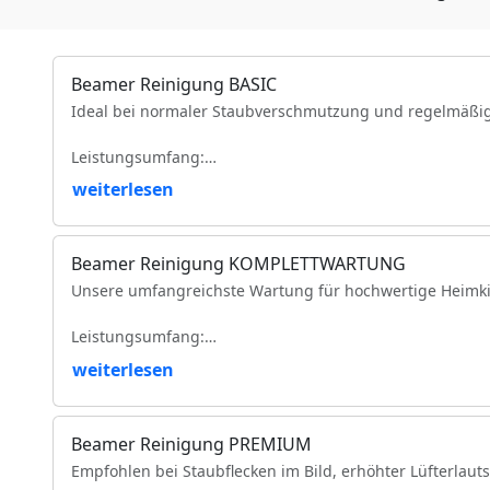
Beamer Reinigung BASIC
Ideal bei normaler Staubverschmutzung und regelmäßi
Leistungsumfang:
weiterlesen
Reinigung der Luftfilter und Gehäuseteile
Reinigung der Lüfter und Lüftungskanäle
Reinigung der Kühlkörper
Beamer Reinigung KOMPLETTWARTUNG
Objektivreinigung
Unsere umfangreichste Wartung für hochwertige Heimki
Entfernung loser Staubablagerungen im Geräteinneren
Prüfung der Bildqualität
Leistungsumfang:
Funktionsprüfung
VDE-Sicherheitsprüfung
weiterlesen
Vollständige Zerlegung des Projektors (modellabhängig)
Komplette Reinigung des optischen Lichtwegs
Intensive Reinigung von Spiegeln, Prismen und optisc
Beamer Reinigung PREMIUM
Reinigung des DMD-/LCD-Bereichs
Empfohlen bei Staubflecken im Bild, erhöhter Lüfterlaut
Reinigung und Prüfung des Farbrads