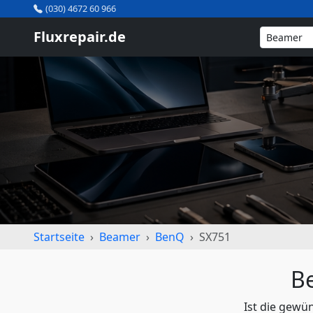
(030) 4672 60 966
Fluxrepair.de
Startseite
Beamer
BenQ
SX751
B
Ist die gewü