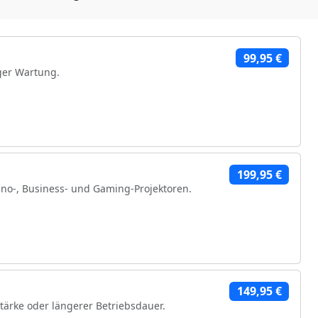
99,95 €
ger Wartung.
199,95 €
no-, Business- und Gaming-Projektoren.
hen Komponenten
149,95 €
stärke oder längerer Betriebsdauer.