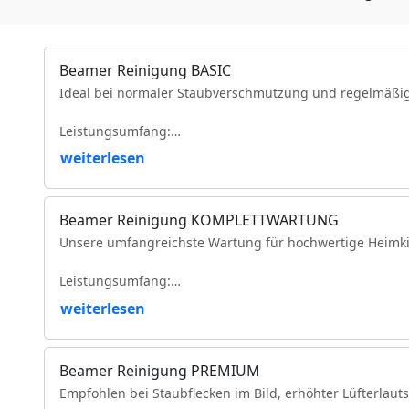
Beamer Reinigung BASIC
Ideal bei normaler Staubverschmutzung und regelmäßi
Leistungsumfang:
weiterlesen
Reinigung der Luftfilter und Gehäuseteile
Reinigung der Lüfter und Lüftungskanäle
Reinigung der Kühlkörper
Beamer Reinigung KOMPLETTWARTUNG
Objektivreinigung
Unsere umfangreichste Wartung für hochwertige Heimki
Entfernung loser Staubablagerungen im Geräteinneren
Prüfung der Bildqualität
Leistungsumfang:
Funktionsprüfung
VDE-Sicherheitsprüfung
weiterlesen
Vollständige Zerlegung des Projektors (modellabhängig)
Komplette Reinigung des optischen Lichtwegs
Intensive Reinigung von Spiegeln, Prismen und optisc
Beamer Reinigung PREMIUM
Reinigung des DMD-/LCD-Bereichs
Empfohlen bei Staubflecken im Bild, erhöhter Lüfterlaut
Reinigung und Prüfung des Farbrads