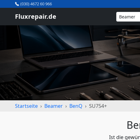
(030) 4672 60 966
Fluxrepair.de
Startseite
Beamer
BenQ
SU754+
Be
Ist die gewü