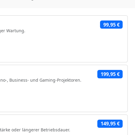
99,95 €
ger Wartung.
199,95 €
no-, Business- und Gaming-Projektoren.
hen Komponenten
149,95 €
stärke oder längerer Betriebsdauer.