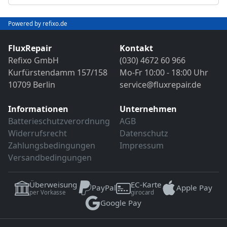
Abschließender Funktions- und VDE-
Objektivreinigung
Sicherheitstest
Bild- und Funktionstest
Powered by refixo.de
VDE-Sicherheitsprüfung
Sollten weitere Defekte festgestellt werden,
erfolgt eine Reparatur ausschließlich nach
FluxRepair
Kontakt
Sollten weitere Defekte festgestellt werden,
vorheriger Rücksprache.
Refixo GmbH
(030) 4672 60 966
erfolgt eine Reparatur ausschließlich nach
Kurfürstendamm 157/158
Mo-Fr 10:00 - 18:00 Uhr
vorheriger Rücksprache.
10709 Berlin
service@fluxrepair.de
Informationen
Unternehmen
Batterieschutzverordnung
AGB
Widerrufsrecht
Datenschutz
Zahlungsbedingungen
Impressum
Versandbedingungen
Überweisung
EC-Karte
PayPal
Apple Pay
per Vorkasse
girocard
Google Pay