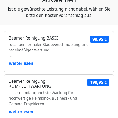
Ist die gewünschte Leistung nicht dabei, wählen Sie
bitte den Kostenvoranschlag aus.
Beamer Reinigung BASIC
99,95 €
Ideal bei normaler Staubverschmutzung und
regelmäßiger Wartung.
Leistungsumfang:
weiterlesen
Reinigung der Luftfilter und Gehäuseteile
Reinigung der Lüfter und Lüftungskanäle
Beamer Reinigung
199,95 €
Reinigung der Kühlkörper
KOMPLETTWARTUNG
Objektivreinigung
Unsere umfangreichste Wartung für
Entfernung loser Staubablagerungen im
hochwertige Heimkino-, Business- und
Geräteinneren
Gaming-Projektoren.
Prüfung der Bildqualität
Funktionsprüfung
weiterlesen
Leistungsumfang:
VDE-Sicherheitsprüfung