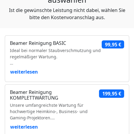
Ist die gewünschte Leistung nicht dabei, wählen Sie
bitte den Kostenvoranschlag aus.
Beamer Reinigung BASIC
99,95 €
Ideal bei normaler Staubverschmutzung und
regelmäßiger Wartung.
Leistungsumfang:
weiterlesen
Reinigung der Luftfilter und Gehäuseteile
Reinigung der Lüfter und Lüftungskanäle
Beamer Reinigung
199,95 €
Reinigung der Kühlkörper
KOMPLETTWARTUNG
Objektivreinigung
Unsere umfangreichste Wartung für
Entfernung loser Staubablagerungen im
hochwertige Heimkino-, Business- und
Geräteinneren
Gaming-Projektoren.
Prüfung der Bildqualität
Funktionsprüfung
weiterlesen
Leistungsumfang:
VDE-Sicherheitsprüfung