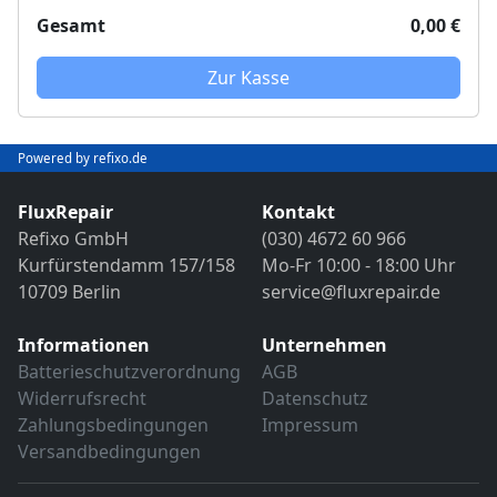
Abschließender Funktions- und VDE-
Objektivreinigung
Gesamt
0,00 €
Sicherheitstest
Bild- und Funktionstest
VDE-Sicherheitsprüfung
Sollten weitere Defekte festgestellt werden,
Zur Kasse
erfolgt eine Reparatur ausschließlich nach
Sollten weitere Defekte festgestellt werden,
vorheriger Rücksprache.
erfolgt eine Reparatur ausschließlich nach
Powered by refixo.de
vorheriger Rücksprache.
FluxRepair
Kontakt
Refixo GmbH
(030) 4672 60 966
Kurfürstendamm 157/158
Mo-Fr 10:00 - 18:00 Uhr
10709 Berlin
service@fluxrepair.de
Informationen
Unternehmen
Batterieschutzverordnung
AGB
Widerrufsrecht
Datenschutz
Zahlungsbedingungen
Impressum
Versandbedingungen