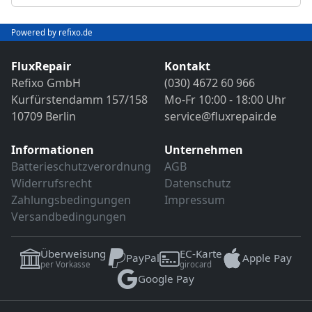
Abschließender Funktions- und VDE-
Objektivreinigung
Sicherheitstest
Bild- und Funktionstest
Powered by refixo.de
VDE-Sicherheitsprüfung
Sollten weitere Defekte festgestellt werden,
erfolgt eine Reparatur ausschließlich nach
FluxRepair
Kontakt
Sollten weitere Defekte festgestellt werden,
vorheriger Rücksprache.
Refixo GmbH
(030) 4672 60 966
erfolgt eine Reparatur ausschließlich nach
Kurfürstendamm 157/158
Mo-Fr 10:00 - 18:00 Uhr
vorheriger Rücksprache.
10709 Berlin
service@fluxrepair.de
Informationen
Unternehmen
Batterieschutzverordnung
AGB
Widerrufsrecht
Datenschutz
Zahlungsbedingungen
Impressum
Versandbedingungen
Überweisung
EC-Karte
PayPal
Apple Pay
per Vorkasse
girocard
Google Pay