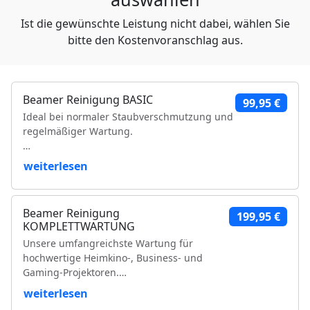
Ist die gewünschte Leistung nicht dabei, wählen Sie
bitte den Kostenvoranschlag aus.
Beamer Reinigung BASIC
99,95 €
Ideal bei normaler Staubverschmutzung und
regelmäßiger Wartung.
Leistungsumfang:
weiterlesen
Reinigung der Luftfilter und Gehäuseteile
Reinigung der Lüfter und Lüftungskanäle
Beamer Reinigung
199,95 €
Reinigung der Kühlkörper
KOMPLETTWARTUNG
Objektivreinigung
Unsere umfangreichste Wartung für
Entfernung loser Staubablagerungen im
hochwertige Heimkino-, Business- und
Geräteinneren
Gaming-Projektoren.
Prüfung der Bildqualität
Funktionsprüfung
weiterlesen
Leistungsumfang:
VDE-Sicherheitsprüfung