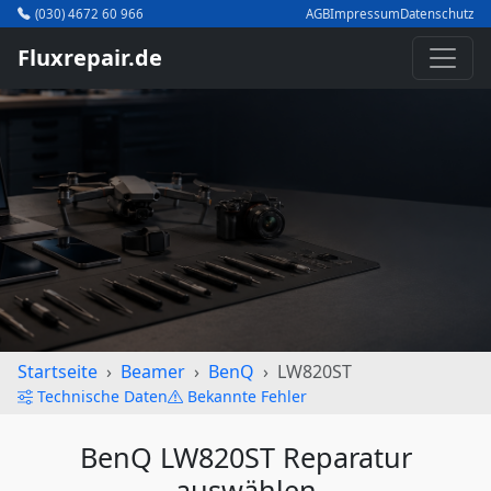
(030) 4672 60 966
AGB
Impressum
Datenschutz
Fluxrepair.de
Startseite
Beamer
BenQ
LW820ST
Technische Daten
Bekannte Fehler
BenQ LW820ST Reparatur
auswählen