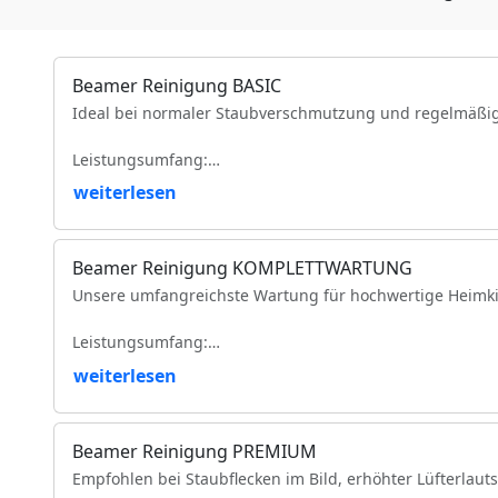
Beamer Reinigung BASIC
Ideal bei normaler Staubverschmutzung und regelmäßi
Leistungsumfang:
weiterlesen
Reinigung der Luftfilter und Gehäuseteile
Reinigung der Lüfter und Lüftungskanäle
Reinigung der Kühlkörper
Beamer Reinigung KOMPLETTWARTUNG
Objektivreinigung
Unsere umfangreichste Wartung für hochwertige Heimki
Entfernung loser Staubablagerungen im Geräteinneren
Prüfung der Bildqualität
Leistungsumfang:
Funktionsprüfung
VDE-Sicherheitsprüfung
weiterlesen
Vollständige Zerlegung des Projektors (modellabhängig)
Komplette Reinigung des optischen Lichtwegs
Intensive Reinigung von Spiegeln, Prismen und optisc
Beamer Reinigung PREMIUM
Reinigung des DMD-/LCD-Bereichs
Empfohlen bei Staubflecken im Bild, erhöhter Lüfterlaut
Reinigung und Prüfung des Farbrads