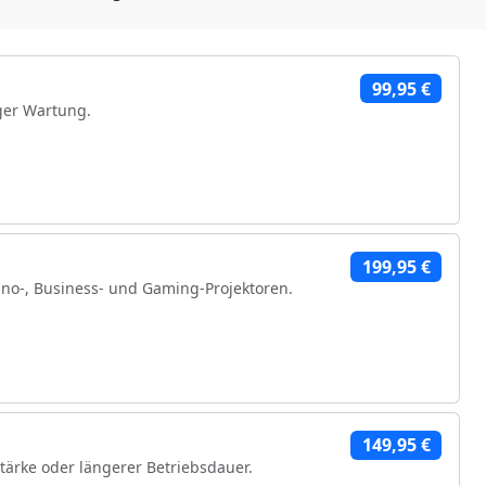
99,95 €
ger Wartung.
199,95 €
no-, Business- und Gaming-Projektoren.
hen Komponenten
149,95 €
stärke oder längerer Betriebsdauer.