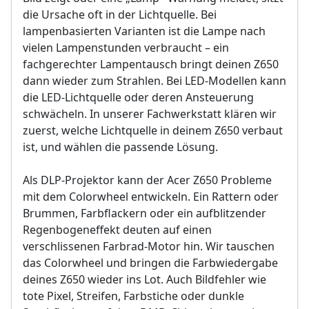
Bild- und Funktionstest
die Ursache oft in der Lichtquelle. Bei
VDE-Sicherheitsprüfung
Sollten weitere Defekte festgestellt werden,
lampenbasierten Varianten ist die Lampe nach
erfolgt eine Reparatur ausschließlich nach
vielen Lampenstunden verbraucht – ein
Sollten weitere Defekte festgestellt werden,
vorheriger Rücksprache.
fachgerechter Lampentausch bringt deinen Z650
erfolgt eine Reparatur ausschließlich nach
vorheriger Rücksprache.
dann wieder zum Strahlen. Bei LED-Modellen kann
die LED-Lichtquelle oder deren Ansteuerung
schwächeln. In unserer Fachwerkstatt klären wir
zuerst, welche Lichtquelle in deinem Z650 verbaut
ist, und wählen die passende Lösung.
Als DLP-Projektor kann der Acer Z650 Probleme
mit dem Colorwheel entwickeln. Ein Rattern oder
Brummen, Farbflackern oder ein aufblitzender
Regenbogeneffekt deuten auf einen
verschlissenen Farbrad-Motor hin. Wir tauschen
das Colorwheel und bringen die Farbwiedergabe
deines Z650 wieder ins Lot. Auch Bildfehler wie
tote Pixel, Streifen, Farbstiche oder dunkle