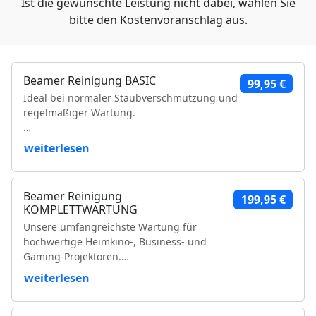
Ist die gewünschte Leistung nicht dabei, wählen Sie
bitte den Kostenvoranschlag aus.
Beamer Reinigung BASIC
99,95 €
Ideal bei normaler Staubverschmutzung und
regelmäßiger Wartung.
Leistungsumfang:
weiterlesen
Reinigung der Luftfilter und Gehäuseteile
Reinigung der Lüfter und Lüftungskanäle
Beamer Reinigung
199,95 €
Reinigung der Kühlkörper
KOMPLETTWARTUNG
Objektivreinigung
Unsere umfangreichste Wartung für
Entfernung loser Staubablagerungen im
hochwertige Heimkino-, Business- und
Geräteinneren
Gaming-Projektoren.
Prüfung der Bildqualität
Funktionsprüfung
weiterlesen
Leistungsumfang:
VDE-Sicherheitsprüfung
Vollständige Zerlegung des Projektors