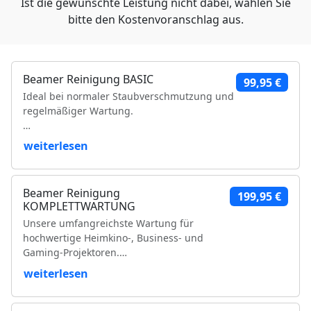
Ist die gewünschte Leistung nicht dabei, wählen Sie
bitte den Kostenvoranschlag aus.
Beamer Reinigung BASIC
99,95 €
Ideal bei normaler Staubverschmutzung und
regelmäßiger Wartung.
Leistungsumfang:
weiterlesen
Reinigung der Luftfilter und Gehäuseteile
Reinigung der Lüfter und Lüftungskanäle
Beamer Reinigung
199,95 €
Reinigung der Kühlkörper
KOMPLETTWARTUNG
Objektivreinigung
Unsere umfangreichste Wartung für
Entfernung loser Staubablagerungen im
hochwertige Heimkino-, Business- und
Geräteinneren
Gaming-Projektoren.
Prüfung der Bildqualität
Funktionsprüfung
weiterlesen
Leistungsumfang:
VDE-Sicherheitsprüfung
Vollständige Zerlegung des Projektors