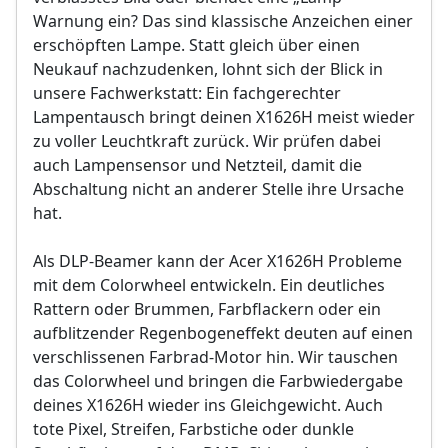
Bild- und Funktionstest
Warnung ein? Das sind klassische Anzeichen einer
VDE-Sicherheitsprüfung
Sollten weitere Defekte festgestellt werden,
erschöpften Lampe. Statt gleich über einen
erfolgt eine Reparatur ausschließlich nach
Neukauf nachzudenken, lohnt sich der Blick in
Sollten weitere Defekte festgestellt werden,
vorheriger Rücksprache.
unsere Fachwerkstatt: Ein fachgerechter
erfolgt eine Reparatur ausschließlich nach
vorheriger Rücksprache.
Lampentausch bringt deinen X1626H meist wieder
zu voller Leuchtkraft zurück. Wir prüfen dabei
auch Lampensensor und Netzteil, damit die
Abschaltung nicht an anderer Stelle ihre Ursache
hat.
Als DLP-Beamer kann der Acer X1626H Probleme
mit dem Colorwheel entwickeln. Ein deutliches
Rattern oder Brummen, Farbflackern oder ein
aufblitzender Regenbogeneffekt deuten auf einen
verschlissenen Farbrad-Motor hin. Wir tauschen
das Colorwheel und bringen die Farbwiedergabe
deines X1626H wieder ins Gleichgewicht. Auch
tote Pixel, Streifen, Farbstiche oder dunkle