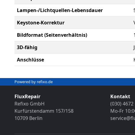
Lampen-/Lichtquellen-Lebensdauer
Keystone-Korrektur
Bildformat (Seitenverhältnis)
3D-fähig
Anschlüsse
Powered by refixo.de
FluxRepair
Kontakt
Refixo GmbH
(030) 4672
Kurfürstendamm 157/158
Mo-Fr 10:0
10709 Berlin
service@fl