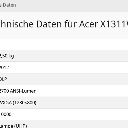
e Daten
chnische Daten für Acer X131
2,50 kg
2012
DLP
2700 ANSI-Lumen
WXGA (1280×800)
10000:1
Lampe (UHP)