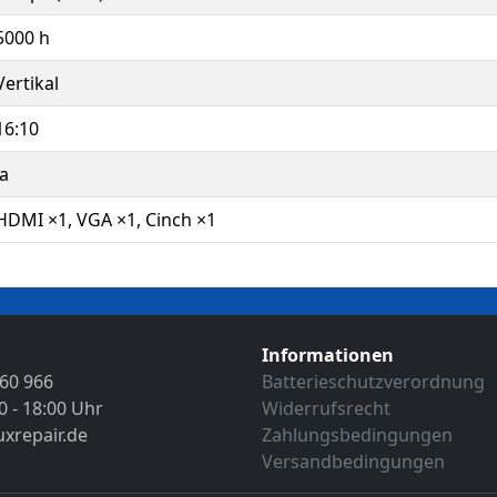
5000 h
Vertikal
16:10
Ja
HDMI ×1, VGA ×1, Cinch ×1
Informationen
 60 966
Batterieschutzverordnung
0 - 18:00 Uhr
Widerrufsrecht
uxrepair.de
Zahlungsbedingungen
Versandbedingungen