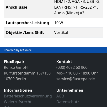
HDMI ×2, VGA ×3, USB ×3,
Anschlüsse
LAN (RJ45) ×1, RS-232 ×1,
Audio (Klinke) ×3
Lautsprecher-Leistung
10 W
Objektiv-/Lens-Shift
Vertikal
Powered by refixo.de
FluxRepair
Kontakt
Refixo GmbH
(030) 4672 60 966
Kurfürstendamm 157/158
Mo-Fr 10:00 - 18:00 Uhr
10709 Berlin
service@fluxrepair.de
Informationen
Unternehmen
Batterieschutzverordnung
AGB
Widerrufsrecht
Datenschutz