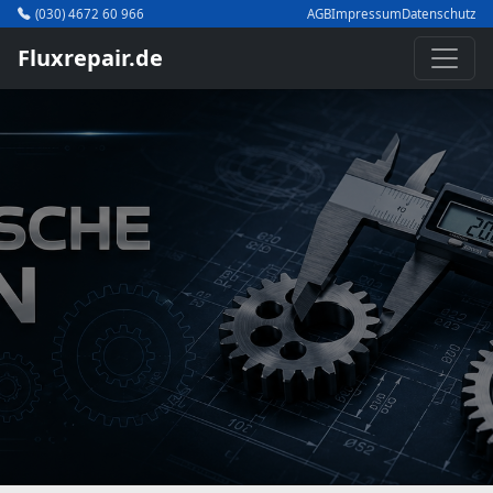
(030) 4672 60 966
AGB
Impressum
Datenschutz
Fluxrepair.de