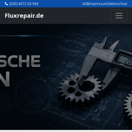
(030) 4672 60 966
AGB
Impressum
Datenschutz
Fluxrepair.de