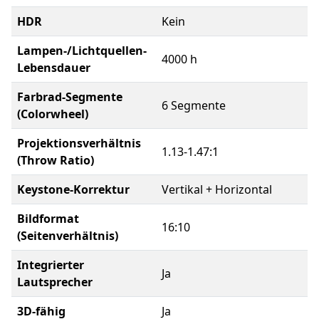
HDR
Kein
Lampen-/Lichtquellen-
4000 h
Lebensdauer
Farbrad-Segmente
6 Segmente
(Colorwheel)
Projektionsverhältnis
1.13-1.47:1
(Throw Ratio)
Keystone-Korrektur
Vertikal + Horizontal
Bildformat
16:10
(Seitenverhältnis)
Integrierter
Ja
Lautsprecher
3D-fähig
Ja