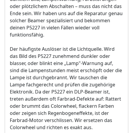
Bild- und Funktionstest
oder plötzlichem Abschalten – muss das nicht das
VDE-Sicherheitsprüfung
Sollten weitere Defekte festgestellt werden,
Ende sein. Wir haben uns auf die Reparatur genau
erfolgt eine Reparatur ausschließlich nach
solcher Beamer spezialisiert und bekommen
Sollten weitere Defekte festgestellt werden,
vorheriger Rücksprache.
deinen P5227 in vielen Fällen wieder voll
erfolgt eine Reparatur ausschließlich nach
vorheriger Rücksprache.
funktionsfähig.
Der häufigste Auslöser ist die Lichtquelle. Wird
das Bild des P5227 zunehmend dunkler oder
blasser, oder blinkt eine „Lamp"-Warnung auf,
sind die Lampenstunden meist erschöpft oder die
Lampe ist durchgebrannt. Wir tauschen die
Lampe fachgerecht und prüfen die zugehörige
Elektronik. Da der P5227 ein DLP-Beamer ist,
treten außerdem oft Farbrad-Defekte auf: Rattert
oder brummt das Colorwheel, flackern Farben
oder zeigen sich Regenbogeneffekte, ist der
Farbrad-Motor verschlissen. Wir ersetzen das
Colorwheel und richten es exakt aus.