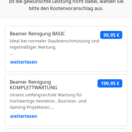
Ist die gewünschte Leistung nicht dabei, wählen Sie
bitte den Kostenvoranschlag aus.
Beamer Reinigung BASIC
99,95 €
Ideal bei normaler Staubverschmutzung und
regelmäßiger Wartung.
Leistungsumfang:
weiterlesen
Reinigung der Luftfilter und Gehäuseteile
Reinigung der Lüfter und Lüftungskanäle
Beamer Reinigung
199,95 €
Reinigung der Kühlkörper
KOMPLETTWARTUNG
Objektivreinigung
Unsere umfangreichste Wartung für
Entfernung loser Staubablagerungen im
hochwertige Heimkino-, Business- und
Geräteinneren
Gaming-Projektoren.
Prüfung der Bildqualität
Funktionsprüfung
weiterlesen
Leistungsumfang:
VDE-Sicherheitsprüfung
Vollständige Zerlegung des Projektors