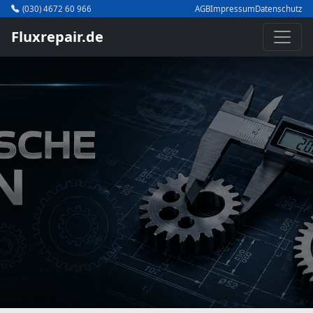
(030) 4672 60 966
AGB
Impressum
Datenschutz
Fluxrepair.de