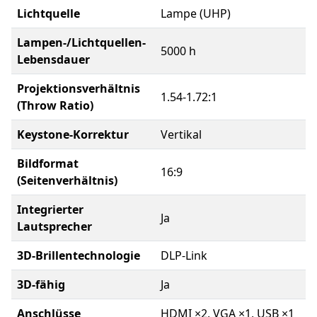
Lichtquelle
Lampe (UHP)
Lampen-/Lichtquellen-
5000 h
Lebensdauer
Projektionsverhältnis
1.54-1.72:1
(Throw Ratio)
Keystone-Korrektur
Vertikal
Bildformat
16:9
(Seitenverhältnis)
Integrierter
Ja
Lautsprecher
3D-Brillentechnologie
DLP-Link
3D-fähig
Ja
Anschlüsse
HDMI ×2, VGA ×1, USB ×1