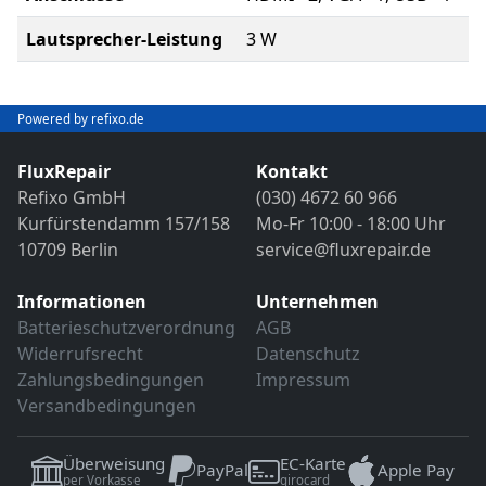
Lautsprecher-Leistung
3 W
Powered by refixo.de
FluxRepair
Kontakt
Refixo GmbH
(030) 4672 60 966
Kurfürstendamm 157/158
Mo-Fr 10:00 - 18:00 Uhr
10709 Berlin
service@fluxrepair.de
Informationen
Unternehmen
Batterieschutzverordnung
AGB
Widerrufsrecht
Datenschutz
Zahlungsbedingungen
Impressum
Versandbedingungen
Überweisung
EC-Karte
PayPal
Apple Pay
per Vorkasse
girocard