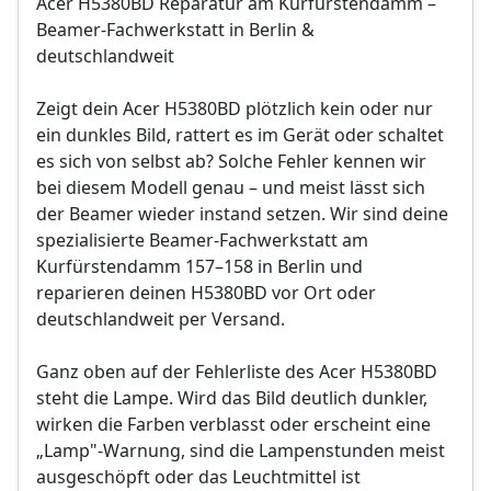
Acer H5380BD Reparatur am Kurfürstendamm –
Abschließender Funktions- und VDE-
Objektivreinigung
Sicherheitstest
Beamer-Fachwerkstatt in Berlin &
Bild- und Funktionstest
deutschlandweit
VDE-Sicherheitsprüfung
Sollten weitere Defekte festgestellt werden,
erfolgt eine Reparatur ausschließlich nach
Zeigt dein Acer H5380BD plötzlich kein oder nur
Sollten weitere Defekte festgestellt werden,
vorheriger Rücksprache.
ein dunkles Bild, rattert es im Gerät oder schaltet
erfolgt eine Reparatur ausschließlich nach
es sich von selbst ab? Solche Fehler kennen wir
vorheriger Rücksprache.
bei diesem Modell genau – und meist lässt sich
der Beamer wieder instand setzen. Wir sind deine
spezialisierte Beamer-Fachwerkstatt am
Kurfürstendamm 157–158 in Berlin und
reparieren deinen H5380BD vor Ort oder
deutschlandweit per Versand.
Ganz oben auf der Fehlerliste des Acer H5380BD
steht die Lampe. Wird das Bild deutlich dunkler,
wirken die Farben verblasst oder erscheint eine
„Lamp"-Warnung, sind die Lampenstunden meist
ausgeschöpft oder das Leuchtmittel ist