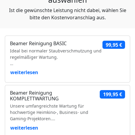
Ist die gewünschte Leistung nicht dabei, wählen Sie
bitte den Kostenvoranschlag aus.
Beamer Reinigung BASIC
99,95 €
Ideal bei normaler Staubverschmutzung und
regelmäßiger Wartung.
Leistungsumfang:
weiterlesen
Reinigung der Luftfilter und Gehäuseteile
Reinigung der Lüfter und Lüftungskanäle
Beamer Reinigung
199,95 €
Reinigung der Kühlkörper
KOMPLETTWARTUNG
Objektivreinigung
Unsere umfangreichste Wartung für
Entfernung loser Staubablagerungen im
hochwertige Heimkino-, Business- und
Geräteinneren
Gaming-Projektoren.
Prüfung der Bildqualität
Funktionsprüfung
weiterlesen
Leistungsumfang:
VDE-Sicherheitsprüfung